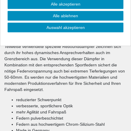
Fahrdynamik. Freuen Sie sich über eine exzellente Straßenlage,
Alle akzeptieren
sportliche Optik und über eine gehörige Portion mehr Dynamik.
Alle ablehnen
Die Dämpfercharakteristik und die Federrate wurden im
Fahrversuch wechselseitig optimiert. Die unmittelbar
Auswahl akzeptieren
ansprechenden Dämpfer haben gegenüber dem Serienfahrwerk
eine ca. 10-1getönt (durchsichtig) härtere Dämpfung und sorgen
damit für ein souveränes Fahrverhalten Ihres Fahrzeugs.
Teilweise verwendete spezielle Rebounddämpfer zeichnen sich
durch ihr hohes dynamisches Ansprechverhalten auch im
Grenzbereich aus. Die Verwendung dieser Dämpfer in
Kombination mit den entsprechenden Sportfedern sichert die
nötige Federvorspannung auch bei extremen Tieferlegungen von
50-60mm. Es werden nur die hochwertigsten Materialien und
modernsten Produktionsverfahren für Ihre Sicherheit und Ihren
Fahrspaß eingesetzt.
reduzierter Schwerpunkt
verbesserte, sportlichere Optik
mehr Agilität und Fahrspaß
Federn pulverbeschichtet
Federn aus hochwertigem Chrom-Silizium-Stahl
Made in Germany