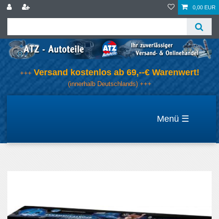
0,00 EUR
Versand kostenlos ab 69,--€ Warenwert!
+++
(innerhalb Deutschlands) +++
☰