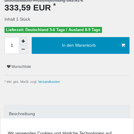
unverbindliche Preisempfehlung 343,91 €
*
333,59 EUR
Inhalt
1
Stück
Lieferzeit: Deutschland 5-6 Tage / Ausland 8-9 Tage
In den Warenkorb
Wunschliste
* inkl. ges. MwSt. zzgl.
Versandkosten
Beschreibung
Technische Daten
Wir verwenden Cookies und ähnliche Technologien auf