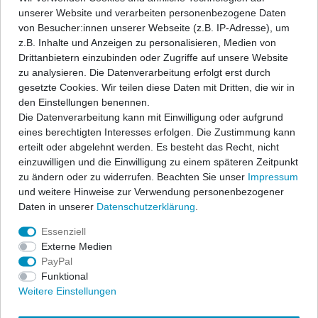
unserer Website und verarbeiten personenbezogene Daten
von Besucher:innen unserer Webseite (z.B. IP-Adresse), um
Angaben Produktsicherheit
z.B. Inhalte und Anzeigen zu personalisieren, Medien von
Drittanbietern einzubinden oder Zugriffe auf unsere Website
zu analysieren. Die Datenverarbeitung erfolgt erst durch
ap Sportfahrwerke garantieren sportlichen Fahrspaß und
gesetzte Cookies. Wir teilen diese Daten mit Dritten, die wir in
Sicherheit zu einem hervorragenden Preis-/Leistungsverhältnis.
den Einstellungen benennen.
Ein festes, fahrzeugspezifisches Dämpfersetup wird mit den
Die Datenverarbeitung kann mit Einwilligung oder aufgrund
bewährten ap-Tieferlegungsfedern kombiniert zu einem
eines berechtigten Interesses erfolgen. Die Zustimmung kann
Komplettfahrwerk und erfüllt höchste Ansprüche.
erteilt oder abgelehnt werden. Es besteht das Recht, nicht
einzuwilligen und die Einwilligung zu einem späteren Zeitpunkt
Der Lieferumfang beschränkt sich auf die Federn und
zu ändern oder zu widerrufen. Beachten Sie unser
Impressum
Stoßdämpfer. Alle anderen Bauteile können vom vorhandenen
und weitere Hinweise zur Verwendung personenbezogener
Serienfahrwerk übernommen werden, sofern sie nicht beschädigt
Daten in unserer
Daten­schutz­erklärung
.
sind. Wir liefern diese Teile auf Anfrage auch gerne mit. In allen
Komplettfahrwerken werden die bewährten ap-Sportfedern in
Essenziell
progressiver Abstimmung sowie qualitativ hochwertige
Externe Medien
Sportdämpfer eingesetzt. Die Nickbewegung beim Bremsen wird
PayPal
stark reduziert und die Seitenneigungen bei Kurvenfahrten
Funktional
wesentlich verbessert. Die abgestimmten Sportfahrwerke
Weitere Einstellungen
übermitteln Ihnen eine direkte Rückmeldung des Fahrzustandes
und geben Ihnen das sichere Gefühl einer kraftschlüssigen