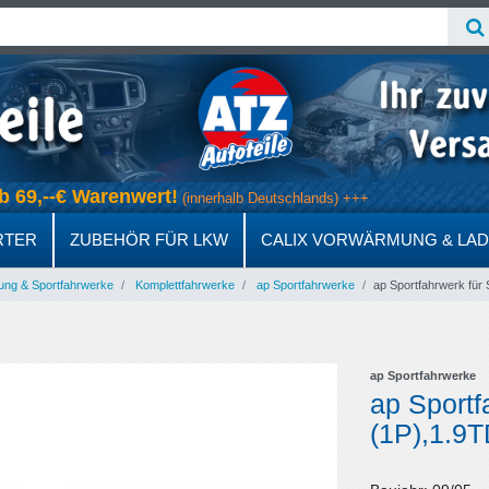
 ab 69,--€ Warenwert!
(innerhalb Deutschlands) +++
RTER
ZUBEHÖR FÜR LKW
CALIX VORWÄRMUNG & LA
ung & Sportfahrwerke
Komplettfahrwerke
ap Sportfahrwerke
ap Sportfahrwerk für
ap Sportfahrwerke
ap Sportf
(1P),1.9T