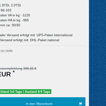
1.9TDi, 2.0TDi
: 66-103
asten VA in kg: -1120
asten HA in kg: -965
n mm ca: 30/30
aler Versand erfolgt mit: UPS-Paket international
Versand erfolgt mit: DHL-Paket national
-161.19266
reisempfehlung 398,65 €
*
 EUR
schland 5-6 Tage / Ausland 8-9 Tage
In den Warenkorb