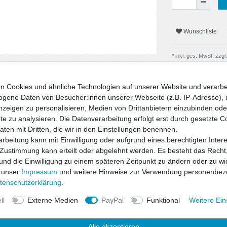
Wunschliste
* inkl. ges. MwSt. zzgl.
n Cookies und ähnliche Technologien auf unserer Website und verarbe
gene Daten von Besucher:innen unserer Webseite (z.B. IP-Adresse), 
nzeigen zu personalisieren, Medien von Drittanbietern einzubinden oder
e zu analysieren. Die Datenverarbeitung erfolgt erst durch gesetzte C
Daten mit Dritten, die wir in den Einstellungen benennen.
rbeitung kann mit Einwilligung oder aufgrund eines berechtigten Inter
 Zustimmung kann erteilt oder abgelehnt werden. Es besteht das Recht,
 und die Einwilligung zu einem späteren Zeitpunkt zu ändern oder zu wi
 unser
Impressum
und weitere Hinweise zur Verwendung personenbez
uktsicherheit
ten­schutz­erklärung
.
ll
Externe Medien
PayPal
Funktional
Weitere Ein
d Sicherheit zu einem hervorragenden
 den bewährten ap-Tieferlegungsfedern
Alle akzeptieren