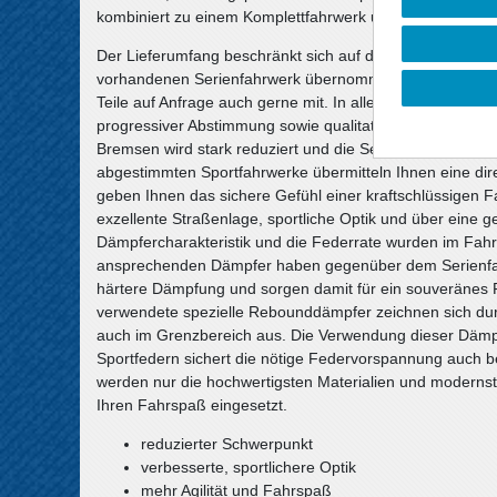
kombiniert zu einem Komplettfahrwerk und erfüllt höchst
Der Lieferumfang beschränkt sich auf die Federn und S
vorhandenen Serienfahrwerk übernommen werden, sofern s
Teile auf Anfrage auch gerne mit. In allen Komplettfahr
progressiver Abstimmung sowie qualitativ hochwertige 
Bremsen wird stark reduziert und die Seitenneigungen be
abgestimmten Sportfahrwerke übermitteln Ihnen eine d
geben Ihnen das sichere Gefühl einer kraftschlüssigen F
exzellente Straßenlage, sportliche Optik und über eine 
Dämpfercharakteristik und die Federrate wurden im Fahrv
ansprechenden Dämpfer haben gegenüber dem Serienfahr
härtere Dämpfung und sorgen damit für ein souveränes F
verwendete spezielle Rebounddämpfer zeichnen sich du
auch im Grenzbereich aus. Die Verwendung dieser Dämp
Sportfedern sichert die nötige Federvorspannung auch 
werden nur die hochwertigsten Materialien und modernste
Ihren Fahrspaß eingesetzt.
reduzierter Schwerpunkt
verbesserte, sportlichere Optik
mehr Agilität und Fahrspaß