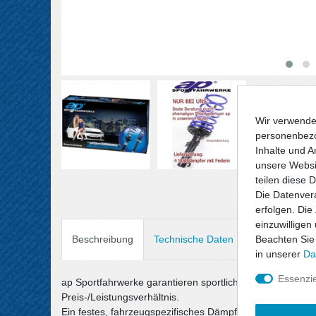
Wir verwende
personenbezo
Inhalte und A
unsere Websit
teilen diese 
Die Datenvera
erfolgen. Die
einzuwilligen
Beachten Sie
Beschreibung
Technische Daten
Angaben Prod
in unserer
Da
Essenzie
ap Sportfahrwerke garantieren sportlichen Fahrspaß un
Preis-/Leistungsverhältnis.
Ein festes, fahrzeugspezifisches Dämpfersetup wird mit