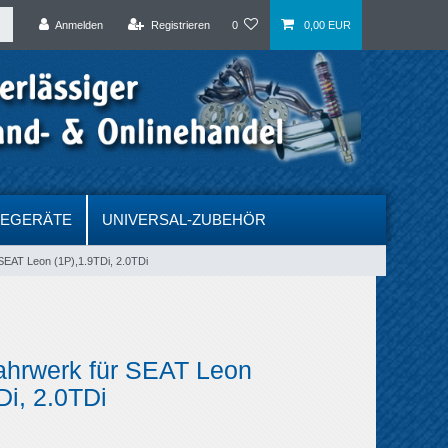
Anmelden
Registrieren
0
0,00 EUR
DEGERÄTE
UNIVERSAL-ZUBEHÖR
 SEAT Leon (1P),1.9TDi, 2.0TDi
ahrwerk für SEAT Leon
Di, 2.0TDi