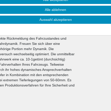
e Ansprüche.
Alle ablehnen
toßdämpfer. Alle anderen Bauteile können vom
ie nicht beschädigt sind. Wir liefern diese
Auswahl akzeptieren
werken werden die bewährten ap-Sportfedern in
Sportdämpfer eingesetzt. Die Nickbewegung beim
i Kurvenfahrten wesentlich verbessert. Die
irekte Rückmeldung des Fahrzustandes und
ahrdynamik. Freuen Sie sich über eine
gehörige Portion mehr Dynamik. Die
ersuch wechselseitig optimiert. Die unmittelbar
werk eine ca. 10-1getönt (durchsichtig)
ahrverhalten Ihres Fahrzeugs. Teilweise
rch ihr hohes dynamisches Ansprechverhalten
fer in Kombination mit den entsprechenden
bei extremen Tieferlegungen von 50-60mm. Es
n Produktionsverfahren für Ihre Sicherheit und