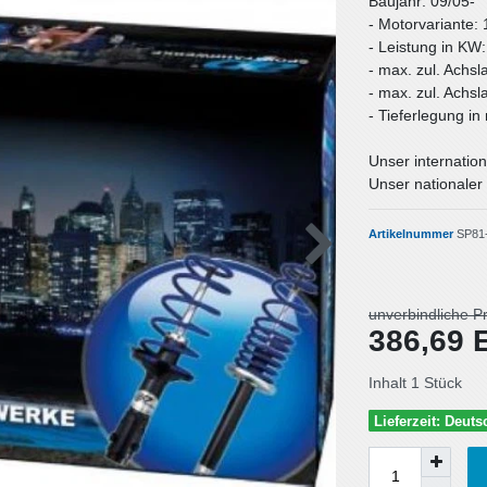
Baujahr: 09/05-
- Motorvariante: 
- Leistung in KW
- max. zul. Achsl
- max. zul. Achsl
- Tieferlegung i
Unser internation
Unser nationaler 
Artikelnummer
SP81
unverbindliche P
386,69
Inhalt
1
Stück
Lieferzeit: Deut