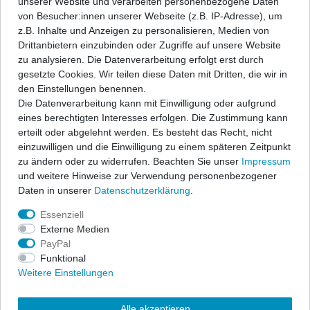
unserer Website und verarbeiten personenbezogene Daten
Angaben Produktsicherheit
von Besucher:innen unserer Webseite (z.B. IP-Adresse), um
z.B. Inhalte und Anzeigen zu personalisieren, Medien von
Drittanbietern einzubinden oder Zugriffe auf unsere Website
ap Sportfahrwerke garantieren sportlichen Fahrspaß und
zu analysieren. Die Datenverarbeitung erfolgt erst durch
Sicherheit zu einem hervorragenden Preis-/Leistungsverhältnis.
gesetzte Cookies. Wir teilen diese Daten mit Dritten, die wir in
Ein festes, fahrzeugspezifisches Dämpfersetup wird mit den
den Einstellungen benennen.
bewährten ap-Tieferlegungsfedern kombiniert zu einem
Die Datenverarbeitung kann mit Einwilligung oder aufgrund
Komplettfahrwerk und erfüllt höchste Ansprüche.
eines berechtigten Interesses erfolgen. Die Zustimmung kann
erteilt oder abgelehnt werden. Es besteht das Recht, nicht
Der Lieferumfang beschränkt sich auf die Federn und
einzuwilligen und die Einwilligung zu einem späteren Zeitpunkt
Stoßdämpfer. Alle anderen Bauteile können vom vorhandenen
zu ändern oder zu widerrufen. Beachten Sie unser
Impressum
Serienfahrwerk übernommen werden, sofern sie nicht beschädigt
und weitere Hinweise zur Verwendung personenbezogener
sind. Wir liefern diese Teile auf Anfrage auch gerne mit. In allen
Daten in unserer
Daten­schutz­erklärung
.
Komplettfahrwerken werden die bewährten ap-Sportfedern in
progressiver Abstimmung sowie qualitativ hochwertige
Essenziell
Sportdämpfer eingesetzt. Die Nickbewegung beim Bremsen wird
Externe Medien
stark reduziert und die Seitenneigungen bei Kurvenfahrten
PayPal
wesentlich verbessert. Die abgestimmten Sportfahrwerke
Funktional
übermitteln Ihnen eine direkte Rückmeldung des Fahrzustandes
Weitere Einstellungen
und geben Ihnen das sichere Gefühl einer kraftschlüssigen
Fahrdynamik. Freuen Sie sich über eine exzellente Straßenlage,
Alle akzeptieren
sportliche Optik und über eine gehörige Portion mehr Dynamik.