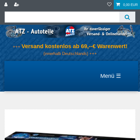
0,00 EUR
Versand kostenlos ab 69,--€ Warenwert!
+++
(innerhalb Deutschlands) +++
☰