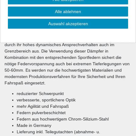
Die Dämpfercharakteristik und die Federrate wurden im
Alle ablehnen
Fahrversuch wechselseitig optimiert. Die unmittelbar
ansprechenden Dämpfer haben gegenüber dem Serienfahrwerk
Auswahl akzeptieren
eine ca. 10-1getönt (durchsichtig) härtere Dämpfung und sorgen
damit für ein souveränes Fahrverhalten Ihres Fahrzeugs.
Teilweise verwendete spezielle Rebounddämpfer zeichnen sich
durch ihr hohes dynamisches Ansprechverhalten auch im
Grenzbereich aus. Die Verwendung dieser Dämpfer in
Kombination mit den entsprechenden Sportfedern sichert die
nötige Federvorspannung auch bei extremen Tieferlegungen von
50-60mm. Es werden nur die hochwertigsten Materialien und
modernsten Produktionsverfahren für Ihre Sicherheit und Ihren
Fahrspaß eingesetzt.
reduzierter Schwerpunkt
verbesserte, sportlichere Optik
mehr Agilität und Fahrspaß
Federn pulverbeschichtet
Federn aus hochwertigem Chrom-Silizium-Stahl
Made in Germany
Lieferung inkl. Teilegutachten (abnahme- u.