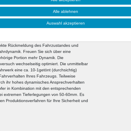
e Ansprüche.
Alle ablehnen
toßdämpfer. Alle anderen Bauteile können vom
ie nicht beschädigt sind. Wir liefern diese
Auswahl akzeptieren
werken werden die bewährten ap-Sportfedern in
Sportdämpfer eingesetzt. Die Nickbewegung beim
i Kurvenfahrten wesentlich verbessert. Die
irekte Rückmeldung des Fahrzustandes und
ahrdynamik. Freuen Sie sich über eine
gehörige Portion mehr Dynamik. Die
ersuch wechselseitig optimiert. Die unmittelbar
werk eine ca. 10-1getönt (durchsichtig)
ahrverhalten Ihres Fahrzeugs. Teilweise
rch ihr hohes dynamisches Ansprechverhalten
fer in Kombination mit den entsprechenden
bei extremen Tieferlegungen von 50-60mm. Es
n Produktionsverfahren für Ihre Sicherheit und