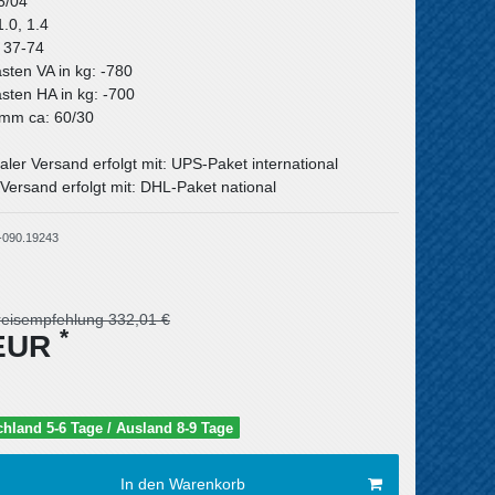
6/04
1.0, 1.4
: 37-74
asten VA in kg: -780
asten HA in kg: -700
n mm ca: 60/30
aler Versand erfolgt mit: UPS-Paket international
Versand erfolgt mit: DHL-Paket national
-090.19243
reisempfehlung 332,01 €
*
 EUR
schland 5-6 Tage / Ausland 8-9 Tage
In den Warenkorb