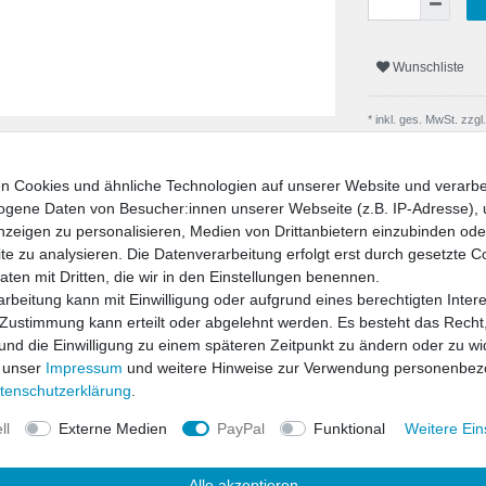
Wunschliste
* inkl. ges. MwSt. zzgl.
n Cookies und ähnliche Technologien auf unserer Website und verarbe
gene Daten von Besucher:innen unserer Webseite (z.B. IP-Adresse), 
nzeigen zu personalisieren, Medien von Drittanbietern einzubinden oder
e zu analysieren. Die Datenverarbeitung erfolgt erst durch gesetzte C
Daten mit Dritten, die wir in den Einstellungen benennen.
rbeitung kann mit Einwilligung oder aufgrund eines berechtigten Inter
 Zustimmung kann erteilt oder abgelehnt werden. Es besteht das Recht,
 und die Einwilligung zu einem späteren Zeitpunkt zu ändern oder zu wi
 unser
Impressum
und weitere Hinweise zur Verwendung personenbez
uktsicherheit
ten­schutz­erklärung
.
ll
Externe Medien
PayPal
Funktional
Weitere Ein
d Sicherheit zu einem hervorragenden
 den bewährten ap-Tieferlegungsfedern
Alle akzeptieren