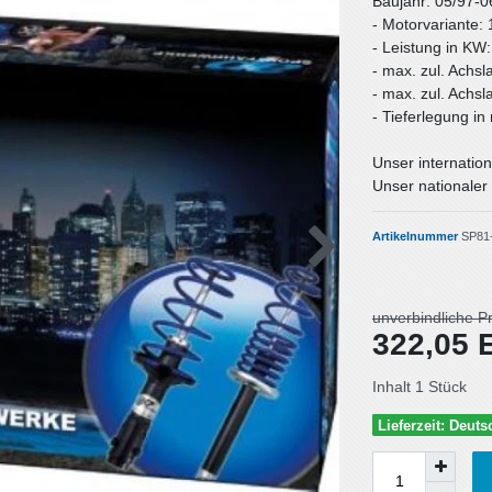
Baujahr: 05/97-0
- Motorvariante: 
- Leistung in KW
- max. zul. Achsl
- max. zul. Achsl
- Tieferlegung i
Unser internation
Unser nationaler 
Artikelnummer
SP81
unverbindliche P
322,05
Inhalt
1
Stück
Lieferzeit: Deut