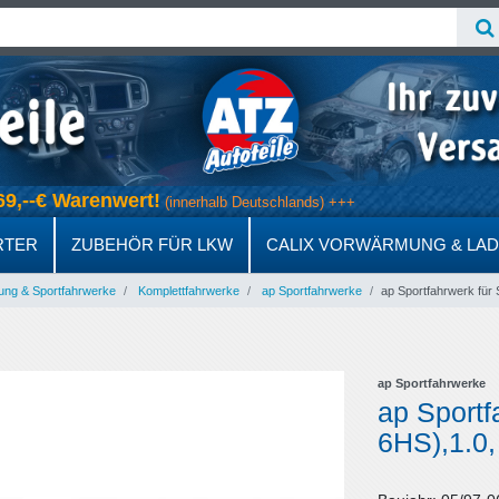
b 69,--€ Warenwert!
(innerhalb Deutschlands) +++
RTER
ZUBEHÖR FÜR LKW
CALIX VORWÄRMUNG & LA
ung & Sportfahrwerke
Komplettfahrwerke
ap Sportfahrwerke
ap Sportfahrwerk für 
ap Sportfahrwerke
ap Sportf
6HS),1.0,