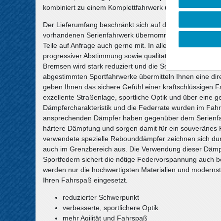
kombiniert zu einem Komplettfahrwerk und erfüllt höchst
Der Lieferumfang beschränkt sich auf die Federn und S
vorhandenen Serienfahrwerk übernommen werden, sofern s
Teile auf Anfrage auch gerne mit. In allen Komplettfahr
progressiver Abstimmung sowie qualitativ hochwertige 
Bremsen wird stark reduziert und die Seitenneigungen be
abgestimmten Sportfahrwerke übermitteln Ihnen eine d
geben Ihnen das sichere Gefühl einer kraftschlüssigen F
exzellente Straßenlage, sportliche Optik und über eine 
Dämpfercharakteristik und die Federrate wurden im Fahrv
ansprechenden Dämpfer haben gegenüber dem Serienfahr
härtere Dämpfung und sorgen damit für ein souveränes F
verwendete spezielle Rebounddämpfer zeichnen sich du
auch im Grenzbereich aus. Die Verwendung dieser Dämp
Sportfedern sichert die nötige Federvorspannung auch 
werden nur die hochwertigsten Materialien und modernste
Ihren Fahrspaß eingesetzt.
reduzierter Schwerpunkt
verbesserte, sportlichere Optik
mehr Agilität und Fahrspaß