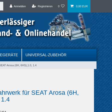
Anmelden
Registrieren
0
0,00 EUR
DEGERÄTE
UNIVERSAL-ZUBEHÖR
SEAT Arosa (6H, 6HS),1.0, 1.4
ahrwerk für SEAT Arosa (6H,
 1.4