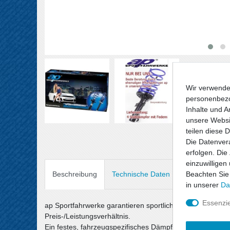
Wir verwende
personenbezo
Inhalte und A
unsere Websit
teilen diese 
Die Datenvera
erfolgen. Die
einzuwilligen
Beachten Sie
Beschreibung
Technische Daten
Angaben Prod
in unserer
Da
Essenzie
ap Sportfahrwerke garantieren sportlichen Fahrspaß un
Preis-/Leistungsverhältnis.
Ein festes, fahrzeugspezifisches Dämpfersetup wird mit