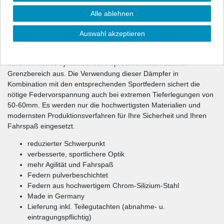
Fahrversuch wechselseitig optimiert. Die unmittelbar
Alle ablehnen
ansprechenden Dämpfer haben gegenüber dem Serienfahrwerk
eine ca. 10-1getönt (durchsichtig) härtere Dämpfung und sorgen
Auswahl akzeptieren
damit für ein souveränes Fahrverhalten Ihres Fahrzeugs.
Teilweise verwendete spezielle Rebounddämpfer zeichnen sich
durch ihr hohes dynamisches Ansprechverhalten auch im
Grenzbereich aus. Die Verwendung dieser Dämpfer in
Kombination mit den entsprechenden Sportfedern sichert die
nötige Federvorspannung auch bei extremen Tieferlegungen von
50-60mm. Es werden nur die hochwertigsten Materialien und
modernsten Produktionsverfahren für Ihre Sicherheit und Ihren
Fahrspaß eingesetzt.
reduzierter Schwerpunkt
verbesserte, sportlichere Optik
mehr Agilität und Fahrspaß
Federn pulverbeschichtet
Federn aus hochwertigem Chrom-Silizium-Stahl
Made in Germany
Lieferung inkl. Teilegutachten (abnahme- u.
eintragungspflichtig)