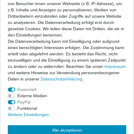
von Besucher:innen unserer Webseite (z.B. IP-Adresse), um
z.B. Inhalte und Anzeigen zu personalisieren, Medien von
Drittanbietern einzubinden oder Zugriffe auf unsere Website
ap Sportfahrwerke garantieren sportlichen Fahrspaß und
zu analysieren. Die Datenverarbeitung erfolgt erst durch
Sicherheit zu einem hervorragenden Preis-/Leistungsverhältnis.
gesetzte Cookies. Wir teilen diese Daten mit Dritten, die wir in
Ein festes, fahrzeugspezifisches Dämpfersetup wird mit den
den Einstellungen benennen.
bewährten ap-Tieferlegungsfedern kombiniert zu einem
Die Datenverarbeitung kann mit Einwilligung oder aufgrund
Komplettfahrwerk und erfüllt höchste Ansprüche.
eines berechtigten Interesses erfolgen. Die Zustimmung kann
Der Lieferumfang beschränkt sich auf die Federn und
erteilt oder abgelehnt werden. Es besteht das Recht, nicht
Stoßdämpfer. Alle anderen Bauteile können vom vorhandenen
einzuwilligen und die Einwilligung zu einem späteren Zeitpunkt
Serienfahrwerk übernommen werden, sofern sie nicht beschädigt
zu ändern oder zu widerrufen. Beachten Sie unser
Impressum
sind. Wir liefern diese Teile auf Anfrage auch gerne mit. In allen
und weitere Hinweise zur Verwendung personenbezogener
Komplettfahrwerken werden die bewährten ap-Sportfedern in
Daten in unserer
Daten­schutz­erklärung
.
progressiver Abstimmung sowie qualitativ hochwertige
Essenziell
Sportdämpfer eingesetzt. Die Nickbewegung beim Bremsen wird
Externe Medien
stark reduziert und die Seitenneigungen bei Kurvenfahrten
PayPal
wesentlich verbessert. Die abgestimmten Sportfahrwerke
Funktional
übermitteln Ihnen eine direkte Rückmeldung des Fahrzustandes
Weitere Einstellungen
und geben Ihnen das sichere Gefühl einer kraftschlüssigen
Fahrdynamik. Freuen Sie sich über eine exzellente Straßenlage,
sportliche Optik und über eine gehörige Portion mehr Dynamik.
Alle akzeptieren
Die Dämpfercharakteristik und die Federrate wurden im