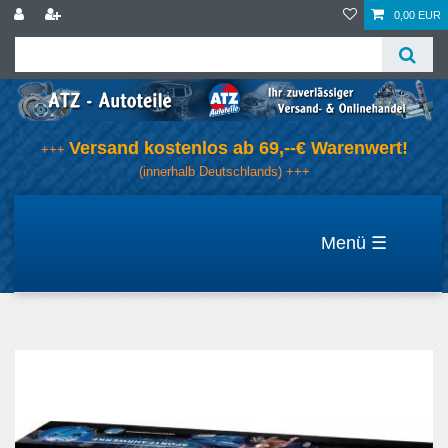
0,00 EUR
Versand kostenlos ab 69,--€ Warenwert!
+++
(innerhalb Deutschlands) +++
☰