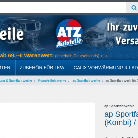
s ab 69,--€ Warenwert!
(innerhalb Deutschlands) +++
RTER
ZUBEHÖR FÜR LKW
CALIX VORWÄRMUNG & LA
ung & Sportfahrwerke
Komplettfahrwerke
ap Sportfahrwerke
ap Sportfahrwerk für 
ap Sportfahrwerke
ap Sportf
(Kombi) /