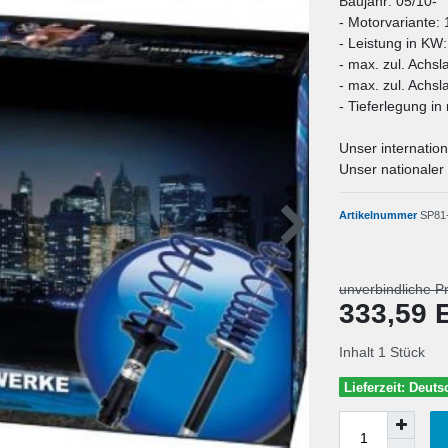
Baujahr: 05/10-
- Motorvariante: 
- Leistung in KW
- max. zul. Achsl
- max. zul. Achsl
- Tieferlegung i
Unser internation
Unser nationaler 
Artikelnummer
SP81
unverbindliche P
333,59
Inhalt
1
Stück
Lieferzeit: Deut