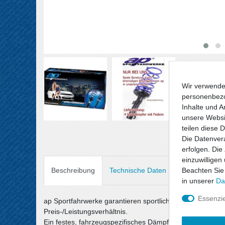
Wir verwende
personenbezo
Inhalte und A
unsere Websit
teilen diese 
Die Datenvera
erfolgen. Die
einzuwilligen
Beachten Sie
Beschreibung
Technische Daten
Angaben Prod
in unserer
Da
Essenzie
ap Sportfahrwerke garantieren sportlichen Fahrspaß un
Preis-/Leistungsverhältnis.
Ein festes, fahrzeugspezifisches Dämpfersetup wird mit