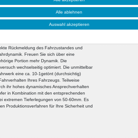
e Ansprüche.
Alle ablehnen
toßdämpfer. Alle anderen Bauteile können vom
ie nicht beschädigt sind. Wir liefern diese
Auswahl akzeptieren
werken werden die bewährten ap-Sportfedern in
Sportdämpfer eingesetzt. Die Nickbewegung beim
i Kurvenfahrten wesentlich verbessert. Die
irekte Rückmeldung des Fahrzustandes und
ahrdynamik. Freuen Sie sich über eine
gehörige Portion mehr Dynamik. Die
ersuch wechselseitig optimiert. Die unmittelbar
werk eine ca. 10-1getönt (durchsichtig)
ahrverhalten Ihres Fahrzeugs. Teilweise
rch ihr hohes dynamisches Ansprechverhalten
fer in Kombination mit den entsprechenden
bei extremen Tieferlegungen von 50-60mm. Es
n Produktionsverfahren für Ihre Sicherheit und