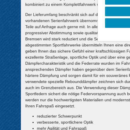
kombiniert zu einem Komplettfahrwerk und erfüllt höchst
Der Lieferumfang beschränkt sich auf die Federn und S
vorhandenen Serienfahrwerk übernommen werden, sofern s
Teile auf Anfrage auch gerne mit. In allen Komplettfahr
progressiver Abstimmung sowie qualitativ hochwertige 
Bremsen wird stark reduziert und die Seitenneigungen be
abgestimmten Sportfahrwerke übermitteln Ihnen eine d
geben Ihnen das sichere Gefühl einer kraftschlüssigen F
exzellente Straßenlage, sportliche Optik und über eine 
Dämpfercharakteristik und die Federrate wurden im Fahrv
ansprechenden Dämpfer haben gegenüber dem Serienfahr
härtere Dämpfung und sorgen damit für ein souveränes F
verwendete spezielle Rebounddämpfer zeichnen sich du
auch im Grenzbereich aus. Die Verwendung dieser Dämp
Sportfedern sichert die nötige Federvorspannung auch 
werden nur die hochwertigsten Materialien und modernste
Ihren Fahrspaß eingesetzt.
reduzierter Schwerpunkt
verbesserte, sportlichere Optik
mehr Agilität und Fahrspaß