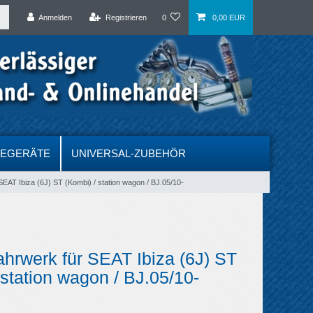
Anmelden
Registrieren
0
0,00 EUR
DEGERÄTE
UNIVERSAL-ZUBEHÖR
SEAT Ibiza (6J) ST (Kombi) / station wagon / BJ.05/10-
ahrwerk für SEAT Ibiza (6J) ST
 station wagon / BJ.05/10-