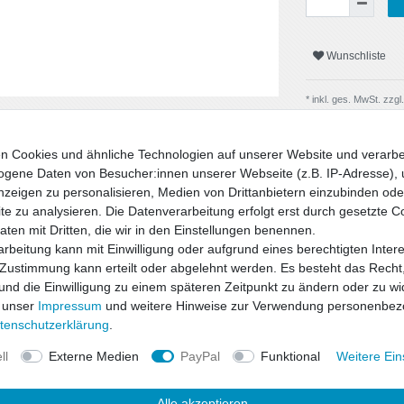
Wunschliste
* inkl. ges. MwSt. zzgl.
n Cookies und ähnliche Technologien auf unserer Website und verarbe
gene Daten von Besucher:innen unserer Webseite (z.B. IP-Adresse), 
nzeigen zu personalisieren, Medien von Drittanbietern einzubinden oder
e zu analysieren. Die Datenverarbeitung erfolgt erst durch gesetzte C
Daten mit Dritten, die wir in den Einstellungen benennen.
rbeitung kann mit Einwilligung oder aufgrund eines berechtigten Inter
 Zustimmung kann erteilt oder abgelehnt werden. Es besteht das Recht,
 und die Einwilligung zu einem späteren Zeitpunkt zu ändern oder zu wi
 unser
Impressum
und weitere Hinweise zur Verwendung personenbez
uktsicherheit
ten­schutz­erklärung
.
ll
Externe Medien
PayPal
Funktional
Weitere Ein
d Sicherheit zu einem hervorragenden
 den bewährten ap-Tieferlegungsfedern
Alle akzeptieren