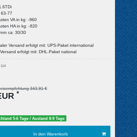
1.6TDi
: 63-77
asten VA in kg: -960
asten HA in kg: -820
n mm ca: 30/30
aler Versand erfolgt mit: UPS-Paket international
Versand erfolgt mit: DHL-Paket national
-114
reisempfehlung 343,91 €
*
 EUR
schland 5-6 Tage / Ausland 8-9 Tage
In den Warenkorb