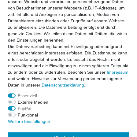
unserer Website und verarbeiten personenbezogene Daten
Angaben Produktsicherheit
von Besucher:innen unserer Webseite (z.B. IP-Adresse), um
z.B. Inhalte und Anzeigen zu personalisieren, Medien von
Drittanbietern einzubinden oder Zugriffe auf unsere Website
ap Sportfahrwerke garantieren sportlichen Fahrspaß und
zu analysieren. Die Datenverarbeitung erfolgt erst durch
Sicherheit zu einem hervorragenden Preis-/Leistungsverhältnis.
gesetzte Cookies. Wir teilen diese Daten mit Dritten, die wir in
Ein festes, fahrzeugspezifisches Dämpfersetup wird mit den
den Einstellungen benennen.
bewährten ap-Tieferlegungsfedern kombiniert zu einem
Die Datenverarbeitung kann mit Einwilligung oder aufgrund
Komplettfahrwerk und erfüllt höchste Ansprüche.
eines berechtigten Interesses erfolgen. Die Zustimmung kann
erteilt oder abgelehnt werden. Es besteht das Recht, nicht
Der Lieferumfang beschränkt sich auf die Federn und
einzuwilligen und die Einwilligung zu einem späteren Zeitpunkt
Stoßdämpfer. Alle anderen Bauteile können vom vorhandenen
zu ändern oder zu widerrufen. Beachten Sie unser
Impressum
Serienfahrwerk übernommen werden, sofern sie nicht beschädigt
und weitere Hinweise zur Verwendung personenbezogener
sind. Wir liefern diese Teile auf Anfrage auch gerne mit. In allen
Daten in unserer
Daten­schutz­erklärung
.
Komplettfahrwerken werden die bewährten ap-Sportfedern in
progressiver Abstimmung sowie qualitativ hochwertige
Essenziell
Sportdämpfer eingesetzt. Die Nickbewegung beim Bremsen wird
Externe Medien
stark reduziert und die Seitenneigungen bei Kurvenfahrten
PayPal
wesentlich verbessert. Die abgestimmten Sportfahrwerke
Funktional
übermitteln Ihnen eine direkte Rückmeldung des Fahrzustandes
Weitere Einstellungen
und geben Ihnen das sichere Gefühl einer kraftschlüssigen
Fahrdynamik. Freuen Sie sich über eine exzellente Straßenlage,