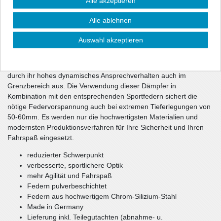
Alle akzeptieren
sportliche Optik und über eine gehörige Portion mehr Dynamik.
Die Dämpfercharakteristik und die Federrate wurden im
Alle ablehnen
Fahrversuch wechselseitig optimiert. Die unmittelbar
ansprechenden Dämpfer haben gegenüber dem Serienfahrwerk
Auswahl akzeptieren
eine ca. 10-1getönt (durchsichtig) härtere Dämpfung und sorgen
damit für ein souveränes Fahrverhalten Ihres Fahrzeugs.
Teilweise verwendete spezielle Rebounddämpfer zeichnen sich
durch ihr hohes dynamisches Ansprechverhalten auch im
Grenzbereich aus. Die Verwendung dieser Dämpfer in
Kombination mit den entsprechenden Sportfedern sichert die
nötige Federvorspannung auch bei extremen Tieferlegungen von
50-60mm. Es werden nur die hochwertigsten Materialien und
modernsten Produktionsverfahren für Ihre Sicherheit und Ihren
Fahrspaß eingesetzt.
reduzierter Schwerpunkt
verbesserte, sportlichere Optik
mehr Agilität und Fahrspaß
Federn pulverbeschichtet
Federn aus hochwertigem Chrom-Silizium-Stahl
Made in Germany
Lieferung inkl. Teilegutachten (abnahme- u.