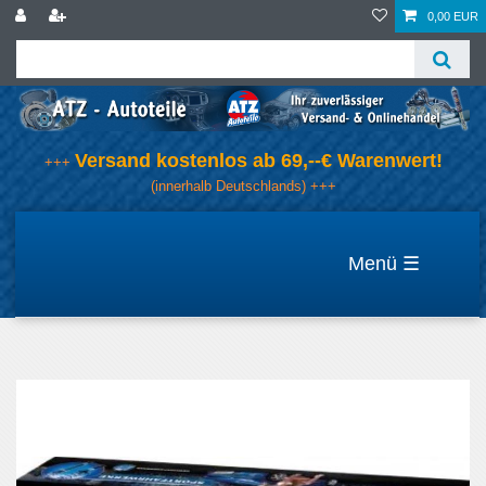
0,00 EUR
Versand kostenlos ab 69,--€ Warenwert!
+++
(innerhalb Deutschlands) +++
☰