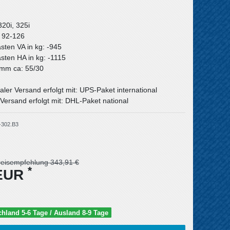
320i, 325i
: 92-126
asten VA in kg: -945
asten HA in kg: -1115
n mm ca: 55/30
aler Versand erfolgt mit: UPS-Paket international
Versand erfolgt mit: DHL-Paket national
-302.B3
reisempfehlung 343,91 €
*
 EUR
schland 5-6 Tage / Ausland 8-9 Tage