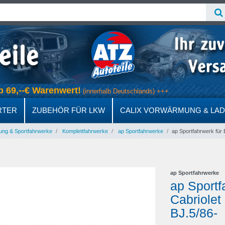
 ab 69,--€ Warenwert!
(innerhalb Deutschlands) +++
RTER
ZUBEHÖR FÜR LKW
CALIX VORWÄRMUNG & LA
ung & Sportfahrwerke
Komplettfahrwerke
ap Sportfahrwerke
ap Sportfahrwerk für B
ap Sportfahrwerke
ap Sportf
Cabriolet 
BJ.5/86-