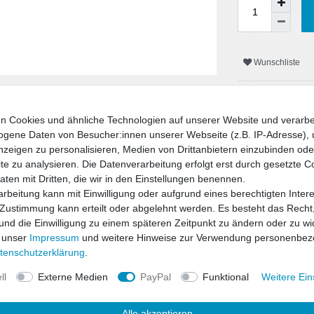
Wunschliste
* inkl. ges. MwSt. zzgl.
n Cookies und ähnliche Technologien auf unserer Website und verarbe
gene Daten von Besucher:innen unserer Webseite (z.B. IP-Adresse), 
nzeigen zu personalisieren, Medien von Drittanbietern einzubinden oder
e zu analysieren. Die Datenverarbeitung erfolgt erst durch gesetzte C
Daten mit Dritten, die wir in den Einstellungen benennen.
rbeitung kann mit Einwilligung oder aufgrund eines berechtigten Inter
 Zustimmung kann erteilt oder abgelehnt werden. Es besteht das Recht,
 und die Einwilligung zu einem späteren Zeitpunkt zu ändern oder zu wi
 unser
Impressum
und weitere Hinweise zur Verwendung personenbez
uktsicherheit
ten­schutz­erklärung
.
ll
Externe Medien
PayPal
Funktional
Weitere Ein
d Sicherheit zu einem hervorragenden
 den bewährten ap-Tieferlegungsfedern
Alle akzeptieren