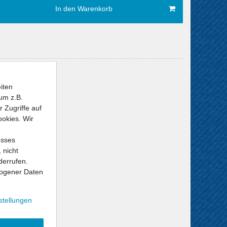
In den Warenkorb
Versandkosten
iten
um z.B.
 Zugriffe auf
ookies. Wir
esses
 nicht
derrufen.
ogener Daten
stellungen