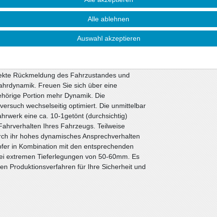
e Ansprüche.
Alle ablehnen
toßdämpfer. Alle anderen Bauteile können vom
ie nicht beschädigt sind. Wir liefern diese
Auswahl akzeptieren
werken werden die bewährten ap-Sportfedern in
Sportdämpfer eingesetzt. Die Nickbewegung beim
i Kurvenfahrten wesentlich verbessert. Die
irekte Rückmeldung des Fahrzustandes und
ahrdynamik. Freuen Sie sich über eine
gehörige Portion mehr Dynamik. Die
ersuch wechselseitig optimiert. Die unmittelbar
werk eine ca. 10-1getönt (durchsichtig)
ahrverhalten Ihres Fahrzeugs. Teilweise
rch ihr hohes dynamisches Ansprechverhalten
fer in Kombination mit den entsprechenden
bei extremen Tieferlegungen von 50-60mm. Es
n Produktionsverfahren für Ihre Sicherheit und