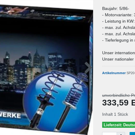
Baujahr: 5/86-
- Motorvariante: 
- Leistung in KW
- max. zul. Achsl
- max. zul. Achsl
- Tieferlegung i
Unser internation
Unser nationaler 
Artikelnummer
SP20
unverbindliche P
333,59
Inhalt
1
Stück
Lieferzeit: Deut