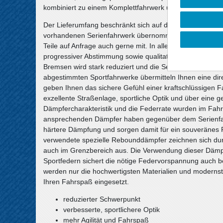
kombiniert zu einem Komplettfahrwerk und erfüllt höchst
Der Lieferumfang beschränkt sich auf die Federn und S
vorhandenen Serienfahrwerk übernommen werden, sofern s
Teile auf Anfrage auch gerne mit. In allen Komplettfahr
progressiver Abstimmung sowie qualitativ hochwertige 
Bremsen wird stark reduziert und die Seitenneigungen be
abgestimmten Sportfahrwerke übermitteln Ihnen eine d
geben Ihnen das sichere Gefühl einer kraftschlüssigen F
exzellente Straßenlage, sportliche Optik und über eine 
Dämpfercharakteristik und die Federrate wurden im Fahrv
ansprechenden Dämpfer haben gegenüber dem Serienfahr
härtere Dämpfung und sorgen damit für ein souveränes F
verwendete spezielle Rebounddämpfer zeichnen sich du
auch im Grenzbereich aus. Die Verwendung dieser Dämp
Sportfedern sichert die nötige Federvorspannung auch 
werden nur die hochwertigsten Materialien und modernste
Ihren Fahrspaß eingesetzt.
reduzierter Schwerpunkt
verbesserte, sportlichere Optik
mehr Agilität und Fahrspaß