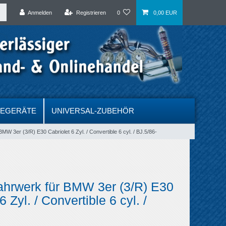
Anmelden
Registrieren
0
0,00 EUR
DEGERÄTE
UNIVERSAL-ZUBEHÖR
MW 3er (3/R) E30 Cabriolet 6 Zyl. / Convertible 6 cyl. / BJ.5/86-
ahrwerk für BMW 3er (3/R) E30
6 Zyl. / Convertible 6 cyl. /