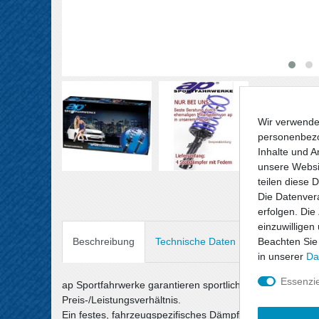
Wir verwende
personenbezo
Inhalte und A
unsere Websit
teilen diese 
Die Datenvera
erfolgen. Die
einzuwilligen
Beachten Sie
Beschreibung
Technische Daten
Angaben Prod
in unserer
Da
Essenzie
ap Sportfahrwerke garantieren sportlichen Fahrspaß un
Preis-/Leistungsverhältnis.
Ein festes, fahrzeugspezifisches Dämpfersetup wird mit