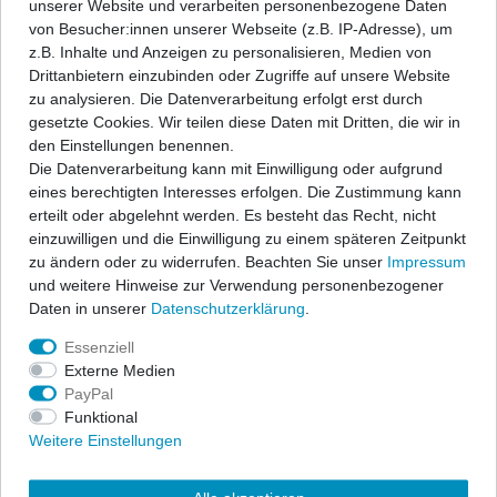
unserer Website und verarbeiten personenbezogene Daten
Angaben Produktsicherheit
von Besucher:innen unserer Webseite (z.B. IP-Adresse), um
z.B. Inhalte und Anzeigen zu personalisieren, Medien von
Drittanbietern einzubinden oder Zugriffe auf unsere Website
ap Sportfahrwerke garantieren sportlichen Fahrspaß und
zu analysieren. Die Datenverarbeitung erfolgt erst durch
Sicherheit zu einem hervorragenden Preis-/Leistungsverhältnis.
gesetzte Cookies. Wir teilen diese Daten mit Dritten, die wir in
Ein festes, fahrzeugspezifisches Dämpfersetup wird mit den
den Einstellungen benennen.
bewährten ap-Tieferlegungsfedern kombiniert zu einem
Die Datenverarbeitung kann mit Einwilligung oder aufgrund
Komplettfahrwerk und erfüllt höchste Ansprüche.
eines berechtigten Interesses erfolgen. Die Zustimmung kann
erteilt oder abgelehnt werden. Es besteht das Recht, nicht
Der Lieferumfang beschränkt sich auf die Federn und
einzuwilligen und die Einwilligung zu einem späteren Zeitpunkt
Stoßdämpfer. Alle anderen Bauteile können vom vorhandenen
zu ändern oder zu widerrufen. Beachten Sie unser
Impressum
Serienfahrwerk übernommen werden, sofern sie nicht beschädigt
und weitere Hinweise zur Verwendung personenbezogener
sind. Wir liefern diese Teile auf Anfrage auch gerne mit. In allen
Daten in unserer
Daten­schutz­erklärung
.
Komplettfahrwerken werden die bewährten ap-Sportfedern in
progressiver Abstimmung sowie qualitativ hochwertige
Essenziell
Sportdämpfer eingesetzt. Die Nickbewegung beim Bremsen wird
Externe Medien
stark reduziert und die Seitenneigungen bei Kurvenfahrten
PayPal
wesentlich verbessert. Die abgestimmten Sportfahrwerke
Funktional
übermitteln Ihnen eine direkte Rückmeldung des Fahrzustandes
Weitere Einstellungen
und geben Ihnen das sichere Gefühl einer kraftschlüssigen
Fahrdynamik. Freuen Sie sich über eine exzellente Straßenlage,