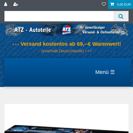
0,00 EUR
Versand kostenlos ab 69,--€ Warenwert!
+++
(innerhalb Deutschlands) +++
☰