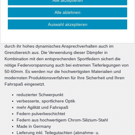
Alle akzeptieren
sportliche Optik und über eine gehörige Portion mehr Dynamik.
Die Dämpfercharakteristik und die Federrate wurden im
Alle ablehnen
Fahrversuch wechselseitig optimiert. Die unmittelbar
ansprechenden Dämpfer haben gegenüber dem Serienfahrwerk
Auswahl akzeptieren
eine ca. 10-1getönt (durchsichtig) härtere Dämpfung und sorgen
damit für ein souveränes Fahrverhalten Ihres Fahrzeugs.
Teilweise verwendete spezielle Rebounddämpfer zeichnen sich
durch ihr hohes dynamisches Ansprechverhalten auch im
Grenzbereich aus. Die Verwendung dieser Dämpfer in
Kombination mit den entsprechenden Sportfedern sichert die
nötige Federvorspannung auch bei extremen Tieferlegungen von
50-60mm. Es werden nur die hochwertigsten Materialien und
modernsten Produktionsverfahren für Ihre Sicherheit und Ihren
Fahrspaß eingesetzt.
reduzierter Schwerpunkt
verbesserte, sportlichere Optik
mehr Agilität und Fahrspaß
Federn pulverbeschichtet
Federn aus hochwertigem Chrom-Silizium-Stahl
Made in Germany
Lieferung inkl. Teilegutachten (abnahme- u.