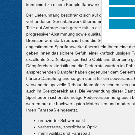
kombiniert zu einem Komplettfahrwerk und erfüllt höchst
Der Lieferumfang beschränkt sich auf die Federn und S
vorhandenen Serienfahrwerk übernommen werden, sofern s
Teile auf Anfrage auch gerne mit. In allen Komplettfahr
progressiver Abstimmung sowie qualitativ hochwertige 
Bremsen wird stark reduziert und die Seitenneigungen be
abgestimmten Sportfahrwerke übermitteln Ihnen eine d
geben Ihnen das sichere Gefühl einer kraftschlüssigen F
exzellente Straßenlage, sportliche Optik und über eine 
Dämpfercharakteristik und die Federrate wurden im Fahrv
ansprechenden Dämpfer haben gegenüber dem Serienfahr
härtere Dämpfung und sorgen damit für ein souveränes F
verwendete spezielle Rebounddämpfer zeichnen sich du
auch im Grenzbereich aus. Die Verwendung dieser Dämp
Sportfedern sichert die nötige Federvorspannung auch 
werden nur die hochwertigsten Materialien und modernste
Ihren Fahrspaß eingesetzt.
reduzierter Schwerpunkt
verbesserte, sportlichere Optik
mehr Agilität und Fahrspaß