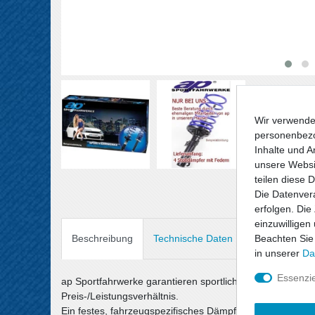
Wir verwende
personenbezo
Inhalte und A
unsere Websit
teilen diese 
Die Datenvera
erfolgen. Die
einzuwilligen
Beachten Sie
Beschreibung
Technische Daten
Angaben Prod
in unserer
Da
Essenzie
ap Sportfahrwerke garantieren sportlichen Fahrspaß un
Preis-/Leistungsverhältnis.
Ein festes, fahrzeugspezifisches Dämpfersetup wird mit