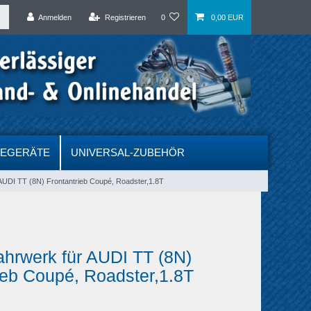
Anmelden
Registrieren
0
0,00 EUR
DEGERÄTE
UNIVERSAL-ZUBEHÖR
 AUDI TT (8N) Frontantrieb Coupé, Roadster,1.8T
ahrwerk für AUDI TT (8N)
ieb Coupé, Roadster,1.8T