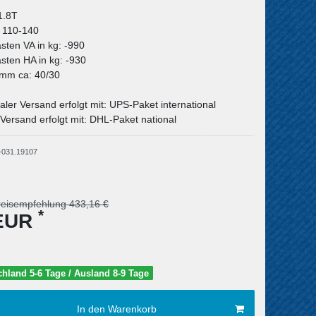
1.8T
: 110-140
asten VA in kg: -990
asten HA in kg: -930
n mm ca: 40/30
aler Versand erfolgt mit: UPS-Paket international
Versand erfolgt mit: DHL-Paket national
-031.19107
reisempfehlung 433,16 €
*
 EUR
schland 5-6 Tage / Ausland 8-9 Tage
In den Warenkorb