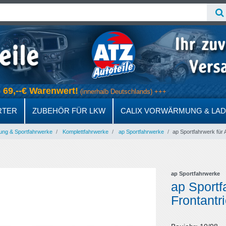
ab 69,--€ Warenwert!
(innerhalb Deutschlands) +++
RTER
ZUBEHÖR FÜR LKW
CALIX VORWÄRMUNG & LA
ung & Sportfahrwerke
Komplettfahrwerke
ap Sportfahrwerke
ap Sportfahrwerk für
ap Sportfahrwerke
ap Sportf
Frontantr