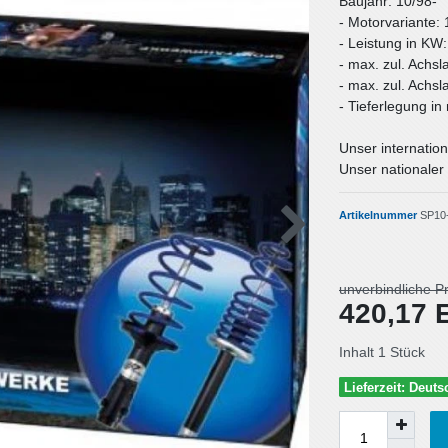
Baujahr: 10/98-
- Motorvariante: 
- Leistung in KW
- max. zul. Achsl
- max. zul. Achsl
- Tieferlegung i
Unser internation
Unser nationaler 
Artikelnummer
SP10
unverbindliche P
420,17
Inhalt
1
Stück
Lieferzeit: Deut