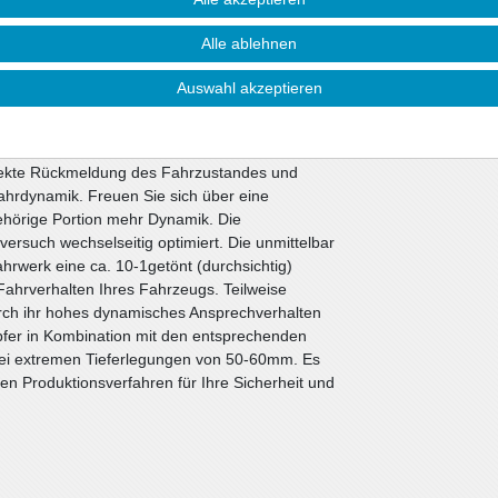
e Ansprüche.
Alle ablehnen
toßdämpfer. Alle anderen Bauteile können vom
ie nicht beschädigt sind. Wir liefern diese
Auswahl akzeptieren
werken werden die bewährten ap-Sportfedern in
Sportdämpfer eingesetzt. Die Nickbewegung beim
i Kurvenfahrten wesentlich verbessert. Die
irekte Rückmeldung des Fahrzustandes und
ahrdynamik. Freuen Sie sich über eine
gehörige Portion mehr Dynamik. Die
ersuch wechselseitig optimiert. Die unmittelbar
werk eine ca. 10-1getönt (durchsichtig)
ahrverhalten Ihres Fahrzeugs. Teilweise
rch ihr hohes dynamisches Ansprechverhalten
fer in Kombination mit den entsprechenden
bei extremen Tieferlegungen von 50-60mm. Es
n Produktionsverfahren für Ihre Sicherheit und