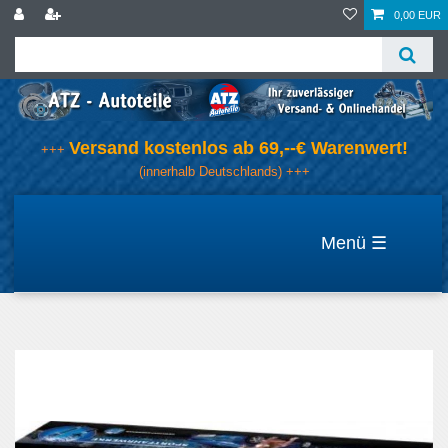
0,00 EUR
Versand kostenlos ab 69,--€ Warenwert!
+++
(innerhalb Deutschlands) +++
☰