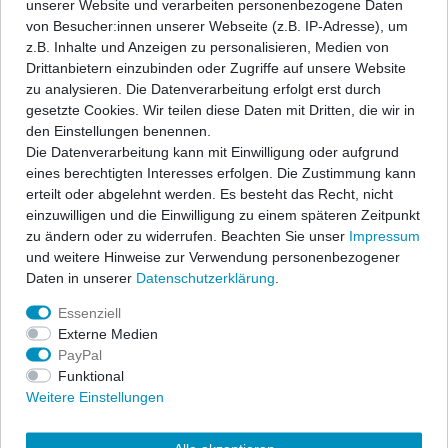
unserer Website und verarbeiten personenbezogene Daten
Angaben Produktsicherheit
von Besucher:innen unserer Webseite (z.B. IP-Adresse), um
z.B. Inhalte und Anzeigen zu personalisieren, Medien von
Drittanbietern einzubinden oder Zugriffe auf unsere Website
ap Sportfahrwerke garantieren sportlichen Fahrspaß und
zu analysieren. Die Datenverarbeitung erfolgt erst durch
Sicherheit zu einem hervorragenden Preis-/Leistungsverhältnis.
gesetzte Cookies. Wir teilen diese Daten mit Dritten, die wir in
Ein festes, fahrzeugspezifisches Dämpfersetup wird mit den
den Einstellungen benennen.
bewährten ap-Tieferlegungsfedern kombiniert zu einem
Die Datenverarbeitung kann mit Einwilligung oder aufgrund
Komplettfahrwerk und erfüllt höchste Ansprüche.
eines berechtigten Interesses erfolgen. Die Zustimmung kann
erteilt oder abgelehnt werden. Es besteht das Recht, nicht
Der Lieferumfang beschränkt sich auf die Federn und
einzuwilligen und die Einwilligung zu einem späteren Zeitpunkt
Stoßdämpfer. Alle anderen Bauteile können vom vorhandenen
zu ändern oder zu widerrufen. Beachten Sie unser
Impressum
Serienfahrwerk übernommen werden, sofern sie nicht beschädigt
und weitere Hinweise zur Verwendung personenbezogener
sind. Wir liefern diese Teile auf Anfrage auch gerne mit. In allen
Daten in unserer
Daten­schutz­erklärung
.
Komplettfahrwerken werden die bewährten ap-Sportfedern in
progressiver Abstimmung sowie qualitativ hochwertige
Essenziell
Sportdämpfer eingesetzt. Die Nickbewegung beim Bremsen wird
Externe Medien
stark reduziert und die Seitenneigungen bei Kurvenfahrten
PayPal
wesentlich verbessert. Die abgestimmten Sportfahrwerke
Funktional
übermitteln Ihnen eine direkte Rückmeldung des Fahrzustandes
Weitere Einstellungen
und geben Ihnen das sichere Gefühl einer kraftschlüssigen
Fahrdynamik. Freuen Sie sich über eine exzellente Straßenlage,