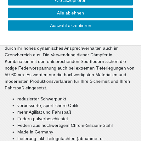
Alle akzeptieren
sportliche Optik und über eine gehörige Portion mehr Dynamik.
Die Dämpfercharakteristik und die Federrate wurden im
Alle ablehnen
Fahrversuch wechselseitig optimiert. Die unmittelbar
ansprechenden Dämpfer haben gegenüber dem Serienfahrwerk
Auswahl akzeptieren
eine ca. 10-1getönt (durchsichtig) härtere Dämpfung und sorgen
damit für ein souveränes Fahrverhalten Ihres Fahrzeugs.
Teilweise verwendete spezielle Rebounddämpfer zeichnen sich
durch ihr hohes dynamisches Ansprechverhalten auch im
Grenzbereich aus. Die Verwendung dieser Dämpfer in
Kombination mit den entsprechenden Sportfedern sichert die
nötige Federvorspannung auch bei extremen Tieferlegungen von
50-60mm. Es werden nur die hochwertigsten Materialien und
modernsten Produktionsverfahren für Ihre Sicherheit und Ihren
Fahrspaß eingesetzt.
reduzierter Schwerpunkt
verbesserte, sportlichere Optik
mehr Agilität und Fahrspaß
Federn pulverbeschichtet
Federn aus hochwertigem Chrom-Silizium-Stahl
Made in Germany
Lieferung inkl. Teilegutachten (abnahme- u.