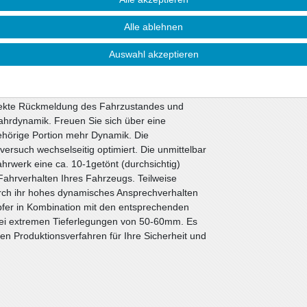
e Ansprüche.
Alle ablehnen
toßdämpfer. Alle anderen Bauteile können vom
ie nicht beschädigt sind. Wir liefern diese
Auswahl akzeptieren
werken werden die bewährten ap-Sportfedern in
Sportdämpfer eingesetzt. Die Nickbewegung beim
i Kurvenfahrten wesentlich verbessert. Die
irekte Rückmeldung des Fahrzustandes und
ahrdynamik. Freuen Sie sich über eine
gehörige Portion mehr Dynamik. Die
ersuch wechselseitig optimiert. Die unmittelbar
werk eine ca. 10-1getönt (durchsichtig)
ahrverhalten Ihres Fahrzeugs. Teilweise
rch ihr hohes dynamisches Ansprechverhalten
fer in Kombination mit den entsprechenden
bei extremen Tieferlegungen von 50-60mm. Es
n Produktionsverfahren für Ihre Sicherheit und