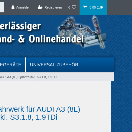
Anmelden
Registrieren
0
0,00 EUR
DEGERÄTE
UNIVERSAL-ZUBEHÖR
AUDI A3 (8L) Quattro inkl. S3,1.8, 1.9TDi
ahrwerk für AUDI A3 (8L)
kl. S3,1.8, 1.9TDi