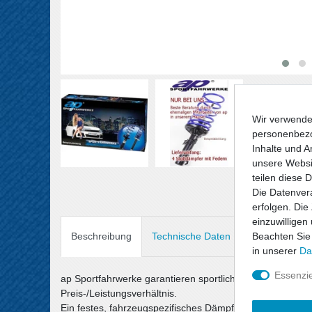
Wir verwende
personenbezo
Inhalte und A
unsere Websit
teilen diese 
Die Datenvera
erfolgen. Die
einzuwilligen
Beachten Sie
Beschreibung
Technische Daten
Angaben Prod
in unserer
Da
Essenzie
ap Sportfahrwerke garantieren sportlichen Fahrspaß un
Preis-/Leistungsverhältnis.
Ein festes, fahrzeugspezifisches Dämpfersetup wird mit