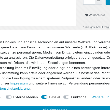
Wunschliste
* inkl. ges. MwSt. zzgl.
n Cookies und ähnliche Technologien auf unserer Website und verarbe
gene Daten von Besucher:innen unserer Webseite (z.B. IP-Adresse), 
nzeigen zu personalisieren, Medien von Drittanbietern einzubinden oder
e zu analysieren. Die Datenverarbeitung erfolgt erst durch gesetzte C
Daten mit Dritten, die wir in den Einstellungen benennen.
rbeitung kann mit Einwilligung oder aufgrund eines berechtigten Inter
 Zustimmung kann erteilt oder abgelehnt werden. Es besteht das Recht,
 und die Einwilligung zu einem späteren Zeitpunkt zu ändern oder zu wi
 unser
Impressum
und weitere Hinweise zur Verwendung personenbez
uktsicherheit
ten­schutz­erklärung
.
ll
Externe Medien
PayPal
Funktional
Weitere Ein
d Sicherheit zu einem hervorragenden
 den bewährten ap-Tieferlegungsfedern
Alle akzeptieren