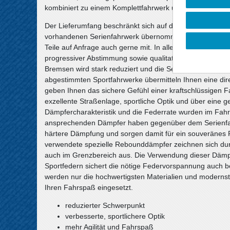
kombiniert zu einem Komplettfahrwerk und erfüllt höchst
Der Lieferumfang beschränkt sich auf die Federn und S
vorhandenen Serienfahrwerk übernommen werden, sofern s
Teile auf Anfrage auch gerne mit. In allen Komplettfahr
progressiver Abstimmung sowie qualitativ hochwertige 
Bremsen wird stark reduziert und die Seitenneigungen be
abgestimmten Sportfahrwerke übermitteln Ihnen eine d
geben Ihnen das sichere Gefühl einer kraftschlüssigen F
exzellente Straßenlage, sportliche Optik und über eine 
Dämpfercharakteristik und die Federrate wurden im Fahrv
ansprechenden Dämpfer haben gegenüber dem Serienfahr
härtere Dämpfung und sorgen damit für ein souveränes F
verwendete spezielle Rebounddämpfer zeichnen sich du
auch im Grenzbereich aus. Die Verwendung dieser Dämp
Sportfedern sichert die nötige Federvorspannung auch 
werden nur die hochwertigsten Materialien und modernste
Ihren Fahrspaß eingesetzt.
reduzierter Schwerpunkt
verbesserte, sportlichere Optik
mehr Agilität und Fahrspaß