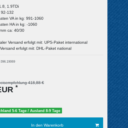
1.8, 1.9TDi
: 92-132
asten VA in kg: 991-1060
asten HA in kg: -1060
n mm ca: 40/30
aler Versand erfolgt mit: UPS-Paket international
Versand erfolgt mit: DHL-Paket national
-396.19069
reisempfehlung 418,88 €
*
 EUR
schland 5-6 Tage / Ausland 8-9 Tage
In den Warenkorb