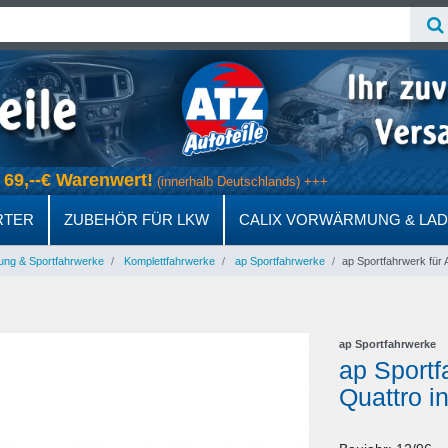
ab 69,--€ Warenwert!
(innerhalb Deutschlands) +++
RTER
ZUBEHÖR FÜR LKW
CALIX VORWÄRMUNG & LA
ung & Sportfahrwerke
Komplettfahrwerke
ap Sportfahrwerke
ap Sportfahrwerk für 
ap Sportfahrwerke
ap Sportf
Quattro in