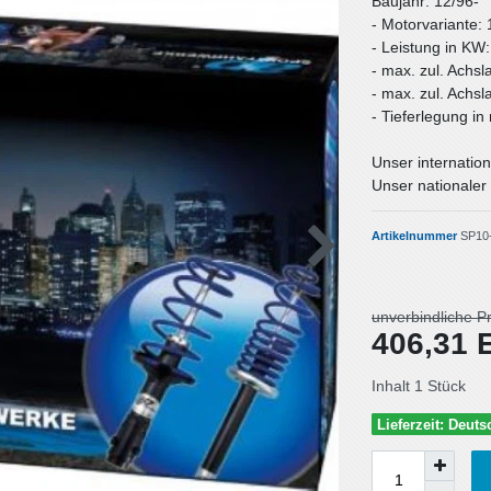
Baujahr: 12/96-
- Motorvariante: 
- Leistung in KW
- max. zul. Achsl
- max. zul. Achsl
- Tieferlegung i
Unser internation
Unser nationaler 
Artikelnummer
SP10
unverbindliche P
406,31
Inhalt
1
Stück
Lieferzeit: Deut