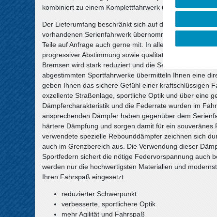
kombiniert zu einem Komplettfahrwerk und erfüllt höchst
Der Lieferumfang beschränkt sich auf die Federn und S
vorhandenen Serienfahrwerk übernommen werden, sofern s
Teile auf Anfrage auch gerne mit. In allen Komplettfahr
progressiver Abstimmung sowie qualitativ hochwertige 
Bremsen wird stark reduziert und die Seitenneigungen be
abgestimmten Sportfahrwerke übermitteln Ihnen eine d
geben Ihnen das sichere Gefühl einer kraftschlüssigen F
exzellente Straßenlage, sportliche Optik und über eine 
Dämpfercharakteristik und die Federrate wurden im Fahrv
ansprechenden Dämpfer haben gegenüber dem Serienfahr
härtere Dämpfung und sorgen damit für ein souveränes F
verwendete spezielle Rebounddämpfer zeichnen sich du
auch im Grenzbereich aus. Die Verwendung dieser Dämp
Sportfedern sichert die nötige Federvorspannung auch 
werden nur die hochwertigsten Materialien und modernste
Ihren Fahrspaß eingesetzt.
reduzierter Schwerpunkt
verbesserte, sportlichere Optik
mehr Agilität und Fahrspaß