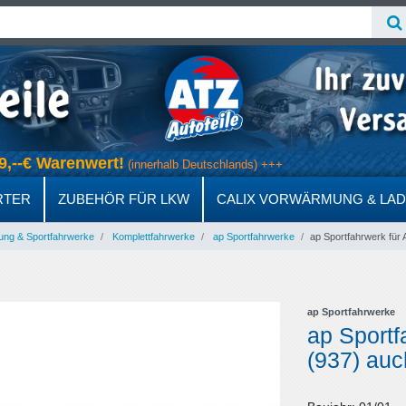
 69,--€ Warenwert!
(innerhalb Deutschlands) +++
RTER
ZUBEHÖR FÜR LKW
CALIX VORWÄRMUNG & LA
ung & Sportfahrwerke
Komplettfahrwerke
ap Sportfahrwerke
ap Sportfahrwerk für
ap Sportfahrwerke
ap Sport
(937) auc