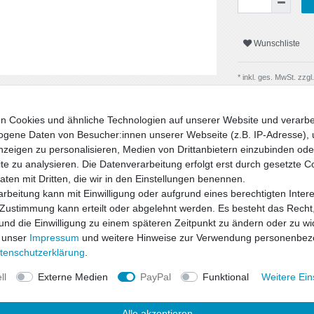
Wunschliste
* inkl. ges. MwSt. zzgl.
n Cookies und ähnliche Technologien auf unserer Website und verarbe
gene Daten von Besucher:innen unserer Webseite (z.B. IP-Adresse), 
nzeigen zu personalisieren, Medien von Drittanbietern einzubinden oder
e zu analysieren. Die Datenverarbeitung erfolgt erst durch gesetzte C
Daten mit Dritten, die wir in den Einstellungen benennen.
rbeitung kann mit Einwilligung oder aufgrund eines berechtigten Inter
 Zustimmung kann erteilt oder abgelehnt werden. Es besteht das Recht,
 und die Einwilligung zu einem späteren Zeitpunkt zu ändern oder zu wi
 unser
Impressum
und weitere Hinweise zur Verwendung personenbez
uktsicherheit
ten­schutz­erklärung
.
ll
Externe Medien
PayPal
Funktional
Weitere Ein
d Sicherheit zu einem hervorragenden
 den bewährten ap-Tieferlegungsfedern
Alle akzeptieren