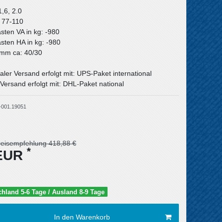
1,6, 2.0
: 77-110
asten VA in kg: -980
asten HA in kg: -980
n mm ca: 40/30
aler Versand erfolgt mit: UPS-Paket international
Versand erfolgt mit: DHL-Paket national
-001.19051
reisempfehlung 418,88 €
*
 EUR
schland 5-6 Tage / Ausland 8-9 Tage
In den Warenkorb