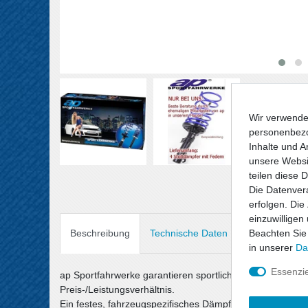
Wir verwende
personenbezo
Inhalte und A
unsere Websit
teilen diese 
Die Datenvera
erfolgen. Die
einzuwilligen
Beachten Sie
Beschreibung
Technische Daten
Angaben Prod
in unserer
Da
Essenzie
ap Sportfahrwerke garantieren sportlichen Fahrspaß un
Preis-/Leistungsverhältnis.
Ein festes, fahrzeugspezifisches Dämpfersetup wird mit