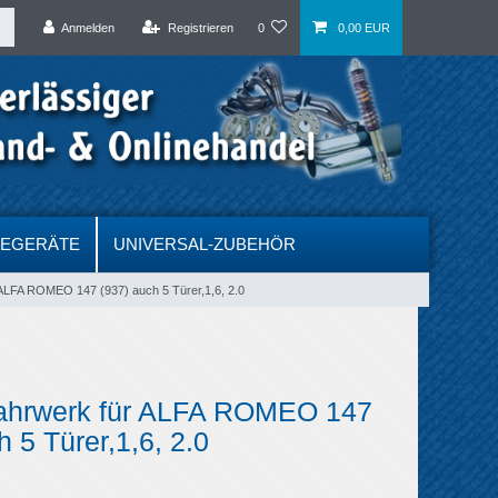
Anmelden
Registrieren
0
0,00 EUR
DEGERÄTE
UNIVERSAL-ZUBEHÖR
 ALFA ROMEO 147 (937) auch 5 Türer,1,6, 2.0
fahrwerk für ALFA ROMEO 147
h 5 Türer,1,6, 2.0