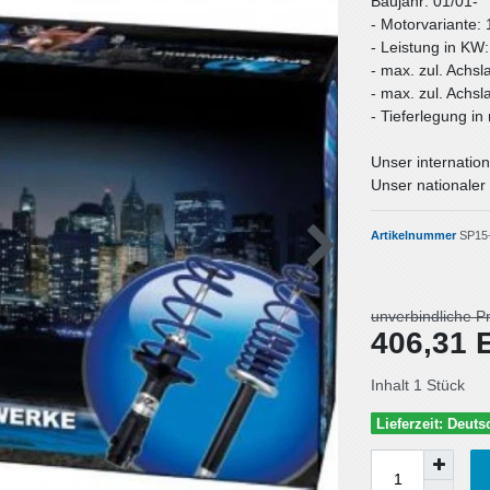
Baujahr: 01/01-
- Motorvariante: 
- Leistung in KW
- max. zul. Achsl
- max. zul. Achsl
- Tieferlegung i
Unser internation
Unser nationaler 
Artikelnummer
SP15
unverbindliche P
406,31
Inhalt
1
Stück
Lieferzeit: Deut