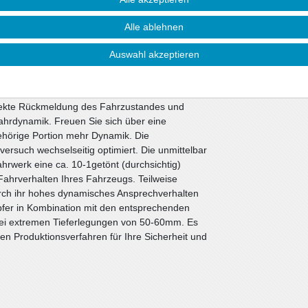
e Ansprüche.
Alle ablehnen
toßdämpfer. Alle anderen Bauteile können vom
ie nicht beschädigt sind. Wir liefern diese
Auswahl akzeptieren
werken werden die bewährten ap-Sportfedern in
Sportdämpfer eingesetzt. Die Nickbewegung beim
i Kurvenfahrten wesentlich verbessert. Die
irekte Rückmeldung des Fahrzustandes und
ahrdynamik. Freuen Sie sich über eine
gehörige Portion mehr Dynamik. Die
ersuch wechselseitig optimiert. Die unmittelbar
werk eine ca. 10-1getönt (durchsichtig)
ahrverhalten Ihres Fahrzeugs. Teilweise
rch ihr hohes dynamisches Ansprechverhalten
fer in Kombination mit den entsprechenden
bei extremen Tieferlegungen von 50-60mm. Es
n Produktionsverfahren für Ihre Sicherheit und