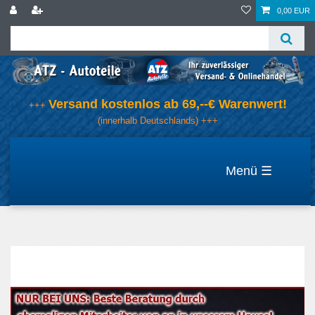
0,00 EUR
Versand kostenlos ab 69,--€ Warenwert!
+++
(innerhalb Deutschlands) +++
☰