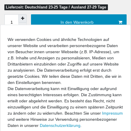
Lieferzeit: Deutschland 23-25 Tage / Ausland 27-29 Tage
In den Warenkorb
Wir verwenden Cookies und ähnliche Technologien auf
Wunschliste
unserer Website und verarbeiten personenbezogene Daten
von Besucher:innen unserer Webseite (z.B. IP-Adresse), um
z.B. Inhalte und Anzeigen zu personalisieren, Medien von
* inkl. ges. MwSt. zzgl.
Versandkosten
Drittanbietern einzubinden oder Zugriffe auf unsere Website
zu analysieren. Die Datenverarbeitung erfolgt erst durch
gesetzte Cookies. Wir teilen diese Daten mit Dritten, die wir in
den Einstellungen benennen.
Die Datenverarbeitung kann mit Einwilligung oder aufgrund
Beschreibung
eines berechtigten Interesses erfolgen. Die Zustimmung kann
erteilt oder abgelehnt werden. Es besteht das Recht, nicht
Technische Daten
einzuwilligen und die Einwilligung zu einem späteren Zeitpunkt
zu ändern oder zu widerrufen. Beachten Sie unser
Impressum
und weitere Hinweise zur Verwendung personenbezogener
Angaben Produktsicherheit
Daten in unserer
Daten­schutz­erklärung
.