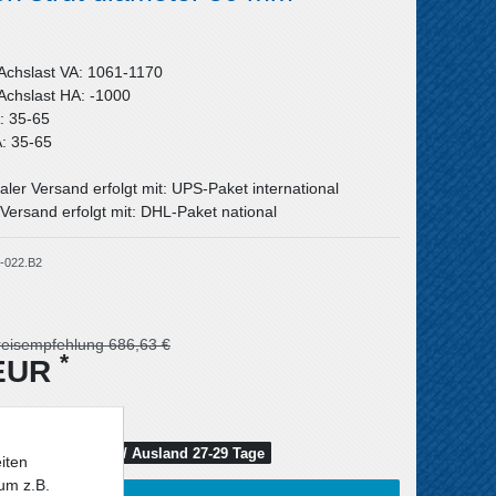
 Achslast VA: 1061-1170
 Achslast HA: -1000
A: 35-65
A: 35-65
aler Versand erfolgt mit: UPS-Paket international
Versand erfolgt mit: DHL-Paket national
-022.B2
reisempfehlung 686,63 €
*
 EUR
schland 23-25 Tage / Ausland 27-29 Tage
iten
um z.B.