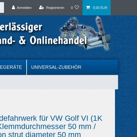
Anmelden
Registrieren
0
0,00 EUR
DEGERÄTE
UNIVERSAL-ZUBEHÖR
efahrwerk für VW Golf VI (1K
 Klemmdurchmesser 50 mm /
n strut diameter 50 mm