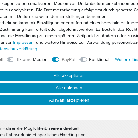
nzeigen zu personalisieren, Medien von Drittanbietern einzubinden oder
e zu analysieren. Die Datenverarbeitung erfolgt erst durch gesetzte C
Daten mit Dritten, die wir in den Einstellungen benennen.
rbeitung kann mit Einwilligung oder aufgrund eines berechtigten Inter
Wunschliste
 Zustimmung kann erteilt oder abgelehnt werden. Es besteht das Recht,
 und die Einwilligung zu einem späteren Zeitpunkt zu ändern oder zu wi
* inkl. ges. MwSt. zzgl.
 unser
Impressum
und weitere Hinweise zur Verwendung personenbez
ten­schutz­erklärung
.
ll
Externe Medien
PayPal
Funktional
Weitere Ein
Alle akzeptieren
Alle ablehnen
Auswahl akzeptieren
uktsicherheit
Fahrer die Möglichkeit, seine individuell
as Fahrwerk bietet sportliches Handling und