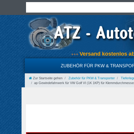
Versand kostenlos 
+++
ZUBEHÖR FÜR PKW & TRANSPO
Zur Startseite gehen
Zubehör für PKW & Transporter
Tieferleg
ap Gewindefahrwerk für VW Golf VI (1K 1KP) für Klemmdurchmesser