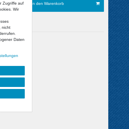
 Zugriffe auf
In den Warenkorb
ookies. Wir
esses
 nicht
derrufen.
Versandkosten
ogener Daten
stellungen