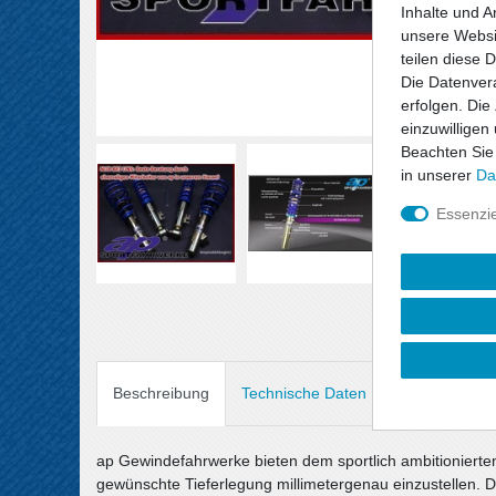
Inhalte und A
unsere Websit
teilen diese 
Die Datenvera
erfolgen. Die
einzuwilligen
Beachten Sie
in unserer
Da
Essenzie
Beschreibung
Technische Daten
Angaben Prod
ap Gewindefahrwerke bieten dem sportlich ambitionierten 
gewünschte Tieferlegung millimetergenau einzustellen. D