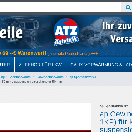
ab 69,--€ Warenwert!
(innerhalb Deutschlands) +++
RTER
ZUBEHÖR FÜR LKW
CALIX VORWÄRMUNG & LA
ung & Sportfahrwerke
Gewindefahrwerke
ap Sportfahrwerke
 50 mm / suspension strut diameter 50 mm
ap Sportfahrwerke
ap Gewind
1KP) für
suspensio