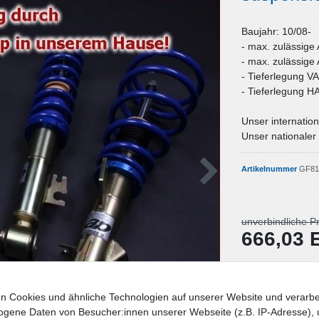
Baujahr: 10/08-
- max. zulässige
- max. zulässige
- Tieferlegung V
- Tieferlegung H
Unser internation
Unser nationaler 
Artikelnummer
GF81
unverbindliche P
666,03
Inhalt
1
Stück
Lieferzeit: Deut
n Cookies und ähnliche Technologien auf unserer Website und verarbe
gene Daten von Besucher:innen unserer Webseite (z.B. IP-Adresse), 