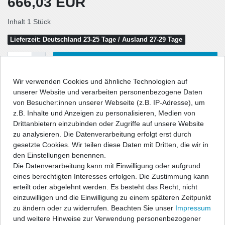
666,03 EUR
Inhalt
1
Stück
Lieferzeit: Deutschland 23-25 Tage / Ausland 27-29 Tage
In den Warenkorb
Wir verwenden Cookies und ähnliche Technologien auf
unserer Website und verarbeiten personenbezogene Daten
von Besucher:innen unserer Webseite (z.B. IP-Adresse), um
Wunschliste
z.B. Inhalte und Anzeigen zu personalisieren, Medien von
Drittanbietern einzubinden oder Zugriffe auf unsere Website
* inkl. ges. MwSt. zzgl.
Versandkosten
zu analysieren. Die Datenverarbeitung erfolgt erst durch
gesetzte Cookies. Wir teilen diese Daten mit Dritten, die wir in
den Einstellungen benennen.
Die Datenverarbeitung kann mit Einwilligung oder aufgrund
eines berechtigten Interesses erfolgen. Die Zustimmung kann
Beschreibung
erteilt oder abgelehnt werden. Es besteht das Recht, nicht
einzuwilligen und die Einwilligung zu einem späteren Zeitpunkt
zu ändern oder zu widerrufen. Beachten Sie unser
Impressum
Technische Daten
und weitere Hinweise zur Verwendung personenbezogener