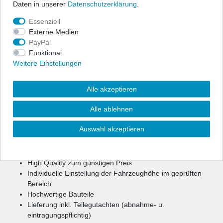
Daten in unserer
Daten­schutz­erklärung
.
Angaben Produktsicherheit
Essenziell
Externe Medien
PayPal
ap Gewindefahrwerke bieten dem sportlich ambitionierten Fahrer
Funktional
die Möglichkeit, seine individuell gewünschte Tieferlegung
Weitere Einstellungen
millimetergenau einzustellen. Das Fahrwerk bietet sportliches
Handling und optimales Fahrverhalten in Verbindung mit
maximaler Tieferlegung.
Alle akzeptieren
Durch die Verstellung eines Aluminium Federtellers haben Sie die
Alle ablehnen
Möglichkeit, Ihre Fahrzeughöhe im geprüften Bereich individuell
festzulegen.
Auswahl akzeptieren
Die parallele Abstimmung aus Sportlichkeit, Komfort und
Sicherheit bietet ein optimales Setup.
High Quality zum günstigen Preis
Individuelle Einstellung der Fahrzeughöhe im geprüften
Bereich
Hochwertige Bauteile
Lieferung inkl. Teilegutachten (abnahme- u.
eintragungspflichtig)