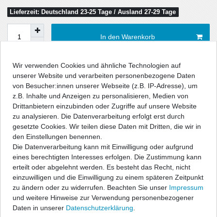
Lieferzeit: Deutschland 23-25 Tage / Ausland 27-29 Tage
In den Warenkorb
Wir verwenden Cookies und ähnliche Technologien auf
Wunschliste
unserer Website und verarbeiten personenbezogene Daten
von Besucher:innen unserer Webseite (z.B. IP-Adresse), um
z.B. Inhalte und Anzeigen zu personalisieren, Medien von
* inkl. ges. MwSt. zzgl.
Versandkosten
Drittanbietern einzubinden oder Zugriffe auf unsere Website
zu analysieren. Die Datenverarbeitung erfolgt erst durch
gesetzte Cookies. Wir teilen diese Daten mit Dritten, die wir in
den Einstellungen benennen.
Die Datenverarbeitung kann mit Einwilligung oder aufgrund
Beschreibung
eines berechtigten Interesses erfolgen. Die Zustimmung kann
erteilt oder abgelehnt werden. Es besteht das Recht, nicht
Technische Daten
einzuwilligen und die Einwilligung zu einem späteren Zeitpunkt
zu ändern oder zu widerrufen. Beachten Sie unser
Impressum
und weitere Hinweise zur Verwendung personenbezogener
Angaben Produktsicherheit
Daten in unserer
Daten­schutz­erklärung
.