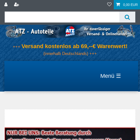
0,00 EUR
Versand kostenlos ab 69,--€ Warenwert!
+++
(innerhalb Deutschlands) +++
☰