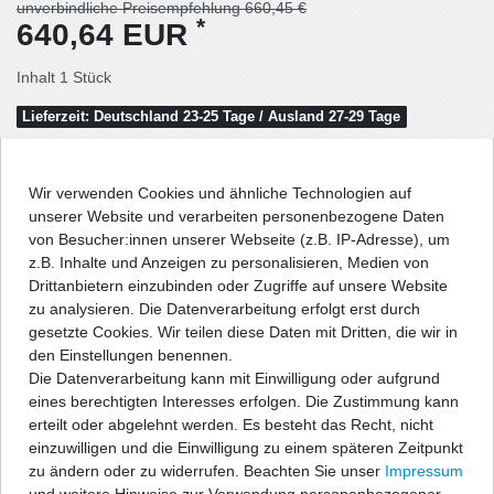
unverbindliche Preisempfehlung 660,45 €
*
640,64 EUR
Inhalt
1
Stück
Lieferzeit: Deutschland 23-25 Tage / Ausland 27-29 Tage
In den Warenkorb
Wir verwenden Cookies und ähnliche Technologien auf
unserer Website und verarbeiten personenbezogene Daten
von Besucher:innen unserer Webseite (z.B. IP-Adresse), um
Wunschliste
z.B. Inhalte und Anzeigen zu personalisieren, Medien von
Drittanbietern einzubinden oder Zugriffe auf unsere Website
zu analysieren. Die Datenverarbeitung erfolgt erst durch
* inkl. ges. MwSt. zzgl.
Versandkosten
gesetzte Cookies. Wir teilen diese Daten mit Dritten, die wir in
den Einstellungen benennen.
Die Datenverarbeitung kann mit Einwilligung oder aufgrund
eines berechtigten Interesses erfolgen. Die Zustimmung kann
erteilt oder abgelehnt werden. Es besteht das Recht, nicht
Beschreibung
einzuwilligen und die Einwilligung zu einem späteren Zeitpunkt
zu ändern oder zu widerrufen. Beachten Sie unser
Impressum
Technische Daten
und weitere Hinweise zur Verwendung personenbezogener