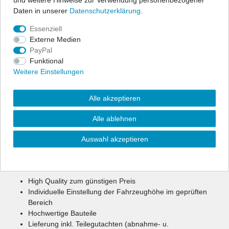
Daten in unserer
Daten­schutz­erklärung
.
Angaben Produktsicherheit
Essenziell
Externe Medien
PayPal
ap Gewindefahrwerke bieten dem sportlich ambitionierten Fahrer
Funktional
die Möglichkeit, seine individuell gewünschte Tieferlegung
Weitere Einstellungen
millimetergenau einzustellen. Das Fahrwerk bietet sportliches
Handling und optimales Fahrverhalten in Verbindung mit
Alle akzeptieren
maximaler Tieferlegung.
Alle ablehnen
Durch die Verstellung eines Aluminium Federtellers haben Sie die
Möglichkeit, Ihre Fahrzeughöhe im geprüften Bereich individuell
Auswahl akzeptieren
festzulegen.
Die parallele Abstimmung aus Sportlichkeit, Komfort und
Sicherheit bietet ein optimales Setup.
High Quality zum günstigen Preis
Individuelle Einstellung der Fahrzeughöhe im geprüften
Bereich
Hochwertige Bauteile
Lieferung inkl. Teilegutachten (abnahme- u.