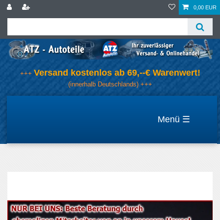
0,00 EUR
Versand kostenlos ab 69,--€ Warenwert!
+++
(innerhalb Deutschlands) +++
☰