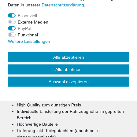
Daten in unserer
Daten­schutz­erklärung
.
ap Gewindefahrwerke bieten dem sportlich ambitionierten Fahrer
Essenziell
die Möglichkeit, seine individuell gewünschte Tieferlegung
Externe Medien
millimetergenau einzustellen. Das Fahrwerk bietet sportliches
PayPal
Handling und optimales Fahrverhalten in Verbindung mit
Funktional
maximaler Tieferlegung.
Weitere Einstellungen
Alle akzeptieren
Durch die Verstellung eines Aluminium Federtellers haben Sie die
Möglichkeit, Ihre Fahrzeughöhe im geprüften Bereich individuell
Alle ablehnen
festzulegen.
Die parallele Abstimmung aus Sportlichkeit, Komfort und
Auswahl akzeptieren
Sicherheit bietet ein optimales Setup.
High Quality zum günstigen Preis
Individuelle Einstellung der Fahrzeughöhe im geprüften
Bereich
Hochwertige Bauteile
Lieferung inkl. Teilegutachten (abnahme- u.
eintragungspflichtig)