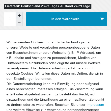
Lieferzeit: Deutschland 23-25 Tage / Ausland 27-29 Tage
In den Warenkorb
Wunschliste
Wir verwenden Cookies und ähnliche Technologien auf
unserer Website und verarbeiten personenbezogene Daten
* inkl. ges. MwSt. zzgl.
Versandkosten
von Besucher:innen unserer Webseite (z.B. IP-Adresse), um
z.B. Inhalte und Anzeigen zu personalisieren, Medien von
Drittanbietern einzubinden oder Zugriffe auf unsere Website
zu analysieren. Die Datenverarbeitung erfolgt erst durch
gesetzte Cookies. Wir teilen diese Daten mit Dritten, die wir in
Beschreibung
den Einstellungen benennen.
Die Datenverarbeitung kann mit Einwilligung oder aufgrund
eines berechtigten Interesses erfolgen. Die Zustimmung kann
Technische Daten
erteilt oder abgelehnt werden. Es besteht das Recht, nicht
einzuwilligen und die Einwilligung zu einem späteren Zeitpunkt
zu ändern oder zu widerrufen. Beachten Sie unser
Impressum
Angaben Produktsicherheit
und weitere Hinweise zur Verwendung personenbezogener