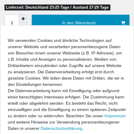
Lieferzeit: Deutschland 23-25 Tage / Ausland 27-29 Tage
In den Warenkorb
Wir verwenden Cookies und ähnliche Technologien auf
Wunschliste
unserer Website und verarbeiten personenbezogene Daten
von Besucher:innen unserer Webseite (z.B. IP-Adresse), um
z.B. Inhalte und Anzeigen zu personalisieren, Medien von
* inkl. ges. MwSt. zzgl.
Versandkosten
Drittanbietern einzubinden oder Zugriffe auf unsere Website
zu analysieren. Die Datenverarbeitung erfolgt erst durch
gesetzte Cookies. Wir teilen diese Daten mit Dritten, die wir in
den Einstellungen benennen.
Die Datenverarbeitung kann mit Einwilligung oder aufgrund
Beschreibung
eines berechtigten Interesses erfolgen. Die Zustimmung kann
erteilt oder abgelehnt werden. Es besteht das Recht, nicht
Technische Daten
einzuwilligen und die Einwilligung zu einem späteren Zeitpunkt
zu ändern oder zu widerrufen. Beachten Sie unser
Impressum
und weitere Hinweise zur Verwendung personenbezogener
Angaben Produktsicherheit
Daten in unserer
Daten­schutz­erklärung
.