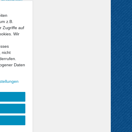
iten
um z.B.
 Zugriffe auf
ookies. Wir
esses
 nicht
derrufen.
ogener Daten
stellungen