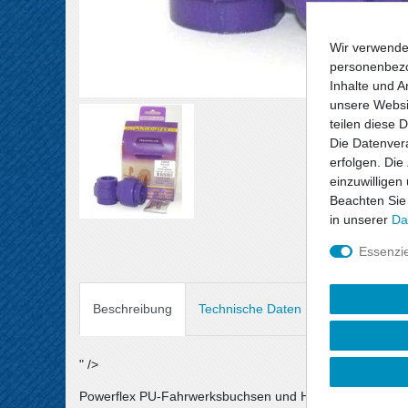
Wir verwende
personenbezo
Inhalte und A
unsere Websit
teilen diese 
Die Datenvera
erfolgen. Die
einzuwilligen
Beachten Sie
in unserer
Da
Essenzie
Beschreibung
Technische Daten
Angaben Prod
" />
Powerflex PU-Fahrwerksbuchsen und Halterungen sind au