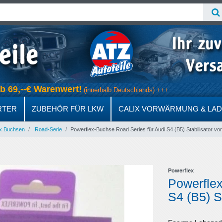
 ab 69,--€ Warenwert!
(innerhalb Deutschlands) +++
RTER
ZUBEHÖR FÜR LKW
CALIX VORWÄRMUNG & LA
x Buchsen
Road-Serie
Powerflex-Buchse Road Series für Audi S4 (B5) Stabilisator v
Powerflex
Powerflex
S4 (B5) S