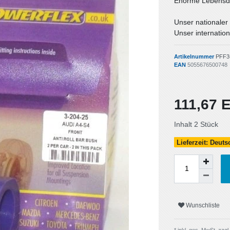
Enorme Lebensda
Unser nationaler
Unser internation
Artikelnummer
PFF3
EAN
5055676500748
111,67
Inhalt
2
Stück
Lieferzeit: Deut
Wunschliste
* inkl. ges. MwSt. zzgl.