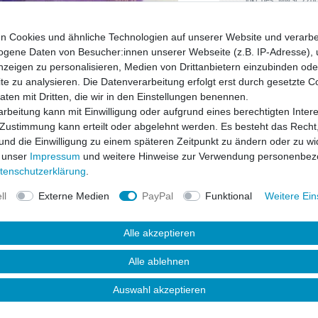
n Cookies und ähnliche Technologien auf unserer Website und verarbe
gene Daten von Besucher:innen unserer Webseite (z.B. IP-Adresse), 
nzeigen zu personalisieren, Medien von Drittanbietern einzubinden oder
e zu analysieren. Die Datenverarbeitung erfolgt erst durch gesetzte C
Daten mit Dritten, die wir in den Einstellungen benennen.
rbeitung kann mit Einwilligung oder aufgrund eines berechtigten Inter
 Zustimmung kann erteilt oder abgelehnt werden. Es besteht das Recht,
 und die Einwilligung zu einem späteren Zeitpunkt zu ändern oder zu wi
 unser
Impressum
und weitere Hinweise zur Verwendung personenbez
ten­schutz­erklärung
.
ll
Externe Medien
PayPal
Funktional
Weitere Ein
Alle akzeptieren
uktsicherheit
Alle ablehnen
Auswahl akzeptieren
s dem speziellen Material "Polyurethane"