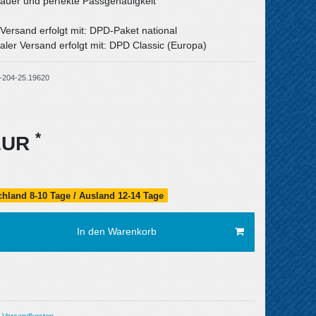
uer und perfekte Passgenauigkeit
 Versand erfolgt mit: DPD-Paket national
aler Versand erfolgt mit: DPD Classic (Europa)
-204-25.19620
*
 EUR
schland 8-10 Tage / Ausland 12-14 Tage
In den Warenkorb
Versandkosten