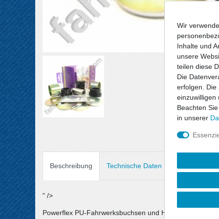
Wir verwende
personenbezo
Inhalte und A
unsere Websit
teilen diese 
Die Datenvera
erfolgen. Die
einzuwilligen
Beachten Sie
in unserer
Da
Essenzie
Beschreibung
Technische Daten
Angaben Prod
" />
Powerflex PU-Fahrwerksbuchsen und Halterungen sind au