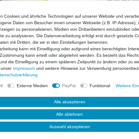
n Cookies und ähnliche Technologien auf unserer Website und verarbe
gene Daten von Besucher:innen unserer Webseite (z.B. IP-Adresse), 
nzeigen zu personalisieren, Medien von Drittanbietern einzubinden oder
e zu analysieren. Die Datenverarbeitung erfolgt erst durch gesetzte C
Daten mit Dritten, die wir in den Einstellungen benennen.
rbeitung kann mit Einwilligung oder aufgrund eines berechtigten Inter
 Zustimmung kann erteilt oder abgelehnt werden. Es besteht das Recht,
 und die Einwilligung zu einem späteren Zeitpunkt zu ändern oder zu wi
 unser
Impressum
und weitere Hinweise zur Verwendung personenbez
ten­schutz­erklärung
.
ll
Externe Medien
PayPal
Funktional
Weitere Ein
Alle akzeptieren
uktsicherheit
Alle ablehnen
Auswahl akzeptieren
s dem speziellen Material "Polyurethane"