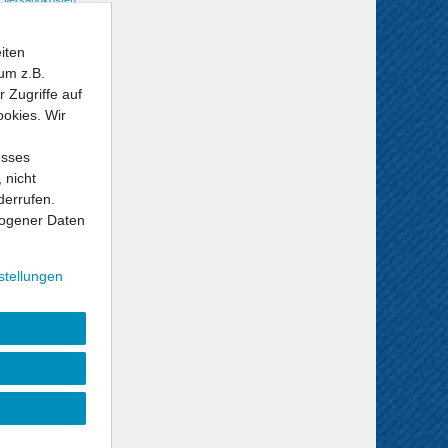
iten
um z.B.
 Zugriffe auf
ookies. Wir
esses
 nicht
derrufen.
ogener Daten
stellungen