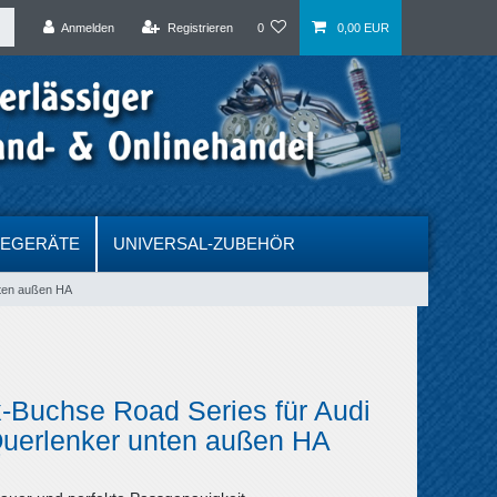
Anmelden
Registrieren
0
0,00 EUR
DEGERÄTE
UNIVERSAL-ZUBEHÖR
nten außen HA
-Buchse Road Series für Audi
uerlenker unten außen HA