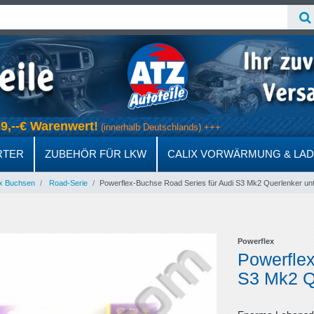
 69,--€ Warenwert!
(innerhalb Deutschlands) +++
RTER
ZUBEHÖR FÜR LKW
CALIX VORWÄRMUNG & LA
x Buchsen
Road-Serie
Powerflex-Buchse Road Series für Audi S3 Mk2 Querlenker u
Powerflex
Powerflex
S3 Mk2 Q