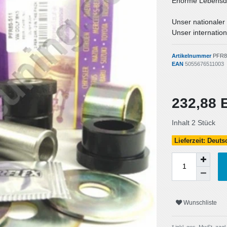
Enorme Lebensda
Unser nationaler
Unser internation
Artikelnummer
PFR8
EAN
5055676511003
232,88
Inhalt
2
Stück
Lieferzeit: Deut
Wunschliste
* inkl. ges. MwSt. zzgl.