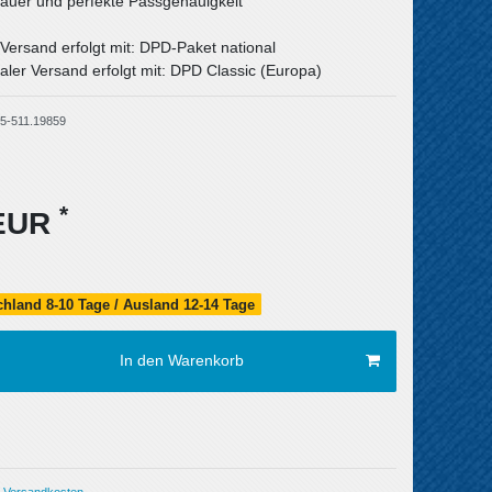
uer und perfekte Passgenauigkeit
 Versand erfolgt mit: DPD-Paket national
aler Versand erfolgt mit: DPD Classic (Europa)
5-511.19859
*
 EUR
schland 8-10 Tage / Ausland 12-14 Tage
In den Warenkorb
Versandkosten