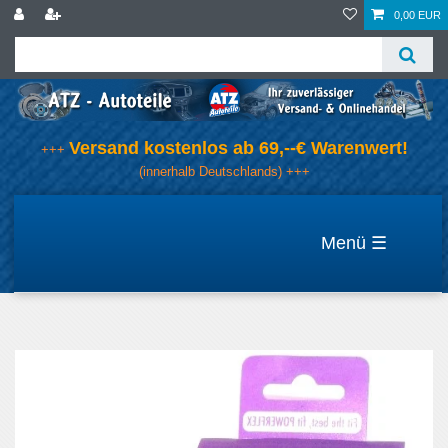
0,00 EUR
Versand kostenlos ab 69,--€ Warenwert!
+++
(innerhalb Deutschlands) +++
☰