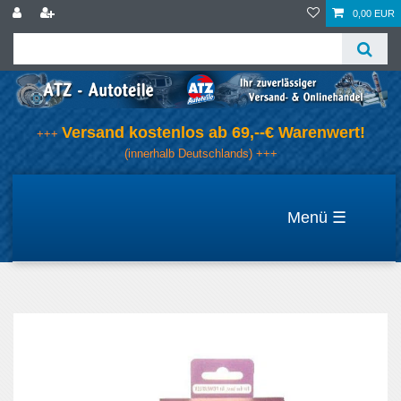
0,00 EUR
Versand kostenlos ab 69,--€ Warenwert!
+++
(innerhalb Deutschlands) +++
☰