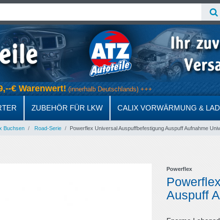
 69,--€ Warenwert!
(innerhalb Deutschlands) +++
RTER
ZUBEHÖR FÜR LKW
CALIX VORWÄRMUNG & LA
x Buchsen
Road-Serie
Powerflex Universal Auspuffbefestigung Auspuff Aufnahme Univ
Powerflex
Powerflex
Auspuff 