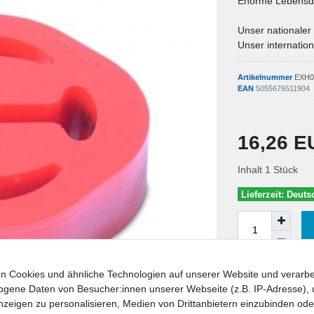
Enorme Lebensda
Unser nationaler
Unser internation
Artikelnummer
EXH0
EAN
5055676511904
16,26 
Inhalt
1
Stück
Lieferzeit: Deut
n Cookies und ähnliche Technologien auf unserer Website und verarbe
Wunschliste
gene Daten von Besucher:innen unserer Webseite (z.B. IP-Adresse), 
nzeigen zu personalisieren, Medien von Drittanbietern einzubinden oder
* inkl. ges. MwSt. zzgl.