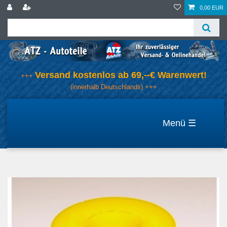
0,00 EUR
Versand kostenlos ab 69,--€ Warenwert!
+++
(innerhalb Deutschlands) +++
☰