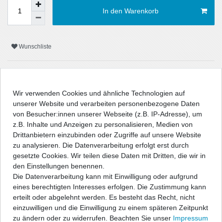
In den Warenkorb
Wunschliste
* inkl. ges. MwSt. zzgl.
Versandkosten
Wir verwenden Cookies und ähnliche Technologien auf
unserer Website und verarbeiten personenbezogene Daten
von Besucher:innen unserer Webseite (z.B. IP-Adresse), um
z.B. Inhalte und Anzeigen zu personalisieren, Medien von
Beschreibung
Drittanbietern einzubinden oder Zugriffe auf unsere Website
zu analysieren. Die Datenverarbeitung erfolgt erst durch
Technische Daten
gesetzte Cookies. Wir teilen diese Daten mit Dritten, die wir in
den Einstellungen benennen.
Die Datenverarbeitung kann mit Einwilligung oder aufgrund
Angaben Produktsicherheit
eines berechtigten Interesses erfolgen. Die Zustimmung kann
erteilt oder abgelehnt werden. Es besteht das Recht, nicht
einzuwilligen und die Einwilligung zu einem späteren Zeitpunkt
Powerflex PU-Fahrwerksbuchsen und Halterungen sind aus dem
zu ändern oder zu widerrufen. Beachten Sie unser
Impressum