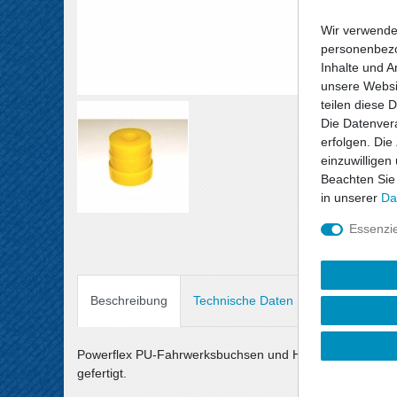
Wir verwende
personenbezo
Inhalte und A
unsere Websit
teilen diese 
Die Datenvera
erfolgen. Die
einzuwilligen
Beachten Sie
in unserer
Da
Essenzie
Beschreibung
Technische Daten
Angaben Prod
Powerflex PU-Fahrwerksbuchsen und Halterungen sind au
gefertigt.