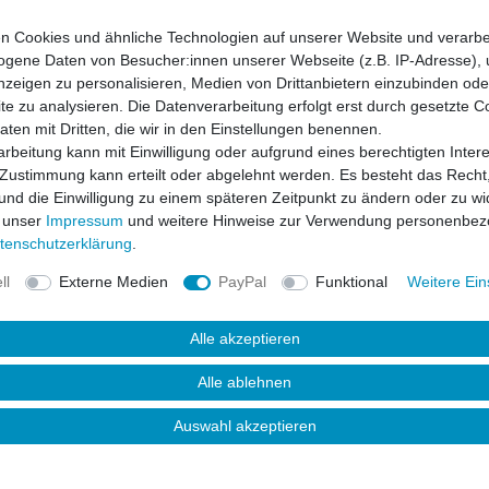
n Cookies und ähnliche Technologien auf unserer Website und verarbe
gene Daten von Besucher:innen unserer Webseite (z.B. IP-Adresse), 
nzeigen zu personalisieren, Medien von Drittanbietern einzubinden oder
e zu analysieren. Die Datenverarbeitung erfolgt erst durch gesetzte C
Daten mit Dritten, die wir in den Einstellungen benennen.
rbeitung kann mit Einwilligung oder aufgrund eines berechtigten Inter
 Zustimmung kann erteilt oder abgelehnt werden. Es besteht das Recht,
 und die Einwilligung zu einem späteren Zeitpunkt zu ändern oder zu wi
 unser
Impressum
und weitere Hinweise zur Verwendung personenbez
ten­schutz­erklärung
.
ll
Externe Medien
PayPal
Funktional
Weitere Ein
Alle akzeptieren
uktsicherheit
Alle ablehnen
Auswahl akzeptieren
s dem speziellen Material "Polyurethane"