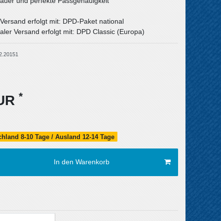
uer und perfekte Passgenauigkeit
 Versand erfolgt mit: DPD-Paket national
aler Versand erfolgt mit: DPD Classic (Europa)
2.20151
*
EUR
schland 8-10 Tage / Ausland 12-14 Tage
In den Warenkorb
Versandkosten