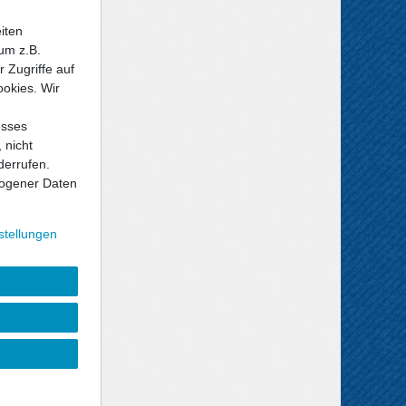
iten
um z.B.
 Zugriffe auf
ookies. Wir
esses
 nicht
derrufen.
ogener Daten
stellungen