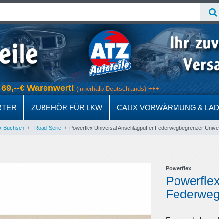
ab 69,--€ Warenwert!
(innerhalb Deutschlands) +++
RTER
ZUBEHÖR FÜR LKW
CALIX VORWÄRMUNG & LA
x Buchsen
Road-Serie
Powerflex Universal Anschlagpuffer Federwegbegrenzer Unive
Powerflex
Powerflex
Federweg