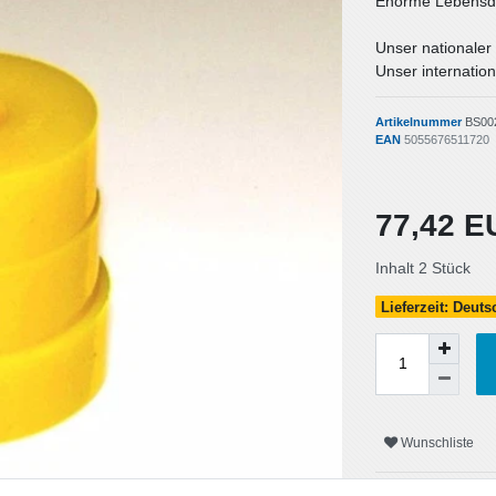
Enorme Lebensda
Unser nationaler
Unser internation
Artikelnummer
BS00
EAN
5055676511720
77,42 
Inhalt
2
Stück
Lieferzeit: Deut
Wunschliste
* inkl. ges. MwSt. zzgl.