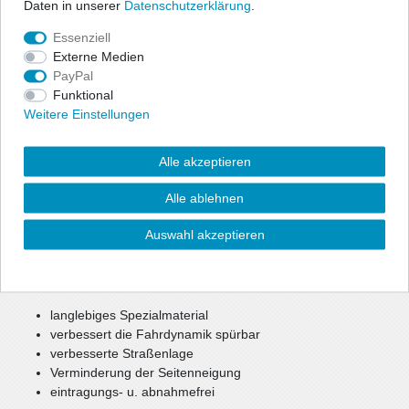
Daten in unserer
Daten­schutz­erklärung
.
Sie sind qualitativ sehr hochwertig, damit stabiler, haltbarer und
bedeutend langlebiger als herkömmliche Serien- und
Essenziell
Gummibuchsen. Im Motorsport sind sie nicht mehr weg zu
Externe Medien
denken.
PayPal
Funktional
Und auch im Straßenverkehr haben sie ihre Vorzüge. Die
Weitere Einstellungen
Straßenlage wird durch die straffere Auslegung erheblich
verbessert. Ein großes Plus für Fahrstabilität und -Agilität,
Alle akzeptieren
Sicherheit und Sportlichkeit. Die Buchsen und Halter gibt es für
alle gängigen Fahrzeugmarken und Modelle für Vorder- u.
Alle ablehnen
Hinterachse, sowie Auspuffaufhängungsteile.
Teilweise wird auch benötigtes Montagematerial (Schrauben,
Auswahl akzeptieren
Muttern, Unterlegscheiben etc.) mitgeliefert.
Vorteile auf einen Blick:
langlebiges Spezialmaterial
verbessert die Fahrdynamik spürbar
verbesserte Straßenlage
Verminderung der Seitenneigung
eintragungs- u. abnahmefrei