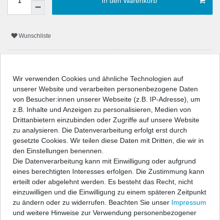
In den Warenkorb
Wunschliste
* inkl. ges. MwSt. zzgl.
Versandkosten
Wir verwenden Cookies und ähnliche Technologien auf
unserer Website und verarbeiten personenbezogene Daten
von Besucher:innen unserer Webseite (z.B. IP-Adresse), um
z.B. Inhalte und Anzeigen zu personalisieren, Medien von
Beschreibung
Drittanbietern einzubinden oder Zugriffe auf unsere Website
zu analysieren. Die Datenverarbeitung erfolgt erst durch
gesetzte Cookies. Wir teilen diese Daten mit Dritten, die wir in
Technische Daten
den Einstellungen benennen.
Die Datenverarbeitung kann mit Einwilligung oder aufgrund
Angaben Produktsicherheit
eines berechtigten Interesses erfolgen. Die Zustimmung kann
erteilt oder abgelehnt werden. Es besteht das Recht, nicht
einzuwilligen und die Einwilligung zu einem späteren Zeitpunkt
Powerflex PU-Fahrwerksbuchsen und Halterungen sind aus dem
zu ändern oder zu widerrufen. Beachten Sie unser
Impressum
speziellen Material "Polyurethane" gefertigt.
und weitere Hinweise zur Verwendung personenbezogener