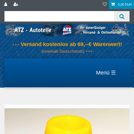
0,00 EUR
Versand kostenlos ab 69,--€ Warenwert!
+++
(innerhalb Deutschlands) +++
☰