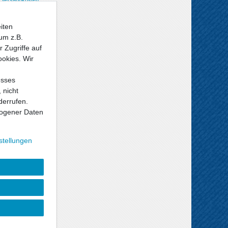
iten
um z.B.
 Zugriffe auf
ookies. Wir
esses
 nicht
derrufen.
ogener Daten
stellungen