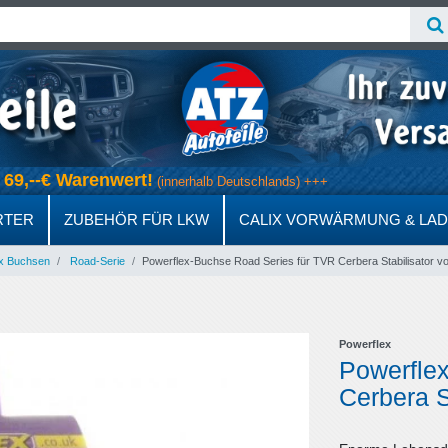
ab 69,--€ Warenwert!
(innerhalb Deutschlands) +++
RTER
ZUBEHÖR FÜR LKW
CALIX VORWÄRMUNG & LA
x Buchsen
Road-Serie
Powerflex-Buchse Road Series für TVR Cerbera Stabilisator 
Powerflex
Powerfle
Cerbera S