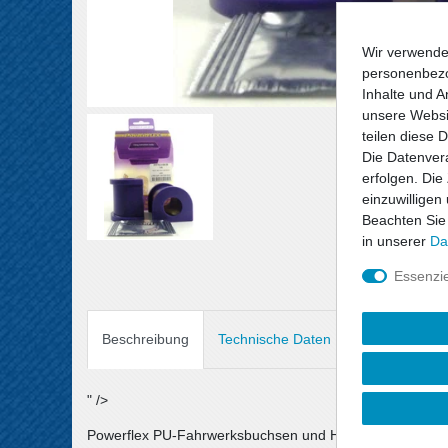
Wir verwende
personenbezo
Inhalte und A
unsere Websit
teilen diese 
Die Datenvera
erfolgen. Die
einzuwilligen
Beachten Sie
in unserer
Da
Essenzie
Beschreibung
Technische Daten
Angaben Prod
" />
Powerflex PU-Fahrwerksbuchsen und Halterungen sind au