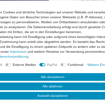
n Cookies und ähnliche Technologien auf unserer Website und verarbe
gene Daten von Besucher:innen unserer Webseite (z.B. IP-Adresse), 
nzeigen zu personalisieren, Medien von Drittanbietern einzubinden oder
e zu analysieren. Die Datenverarbeitung erfolgt erst durch gesetzte C
Daten mit Dritten, die wir in den Einstellungen benennen.
rbeitung kann mit Einwilligung oder aufgrund eines berechtigten Inter
 Zustimmung kann erteilt oder abgelehnt werden. Es besteht das Recht,
 und die Einwilligung zu einem späteren Zeitpunkt zu ändern oder zu wi
 unser
Impressum
und weitere Hinweise zur Verwendung personenbez
ten­schutz­erklärung
.
ll
Externe Medien
PayPal
Funktional
Weitere Ein
Alle akzeptieren
uktsicherheit
Alle ablehnen
Auswahl akzeptieren
s dem speziellen Material "Polyurethane"