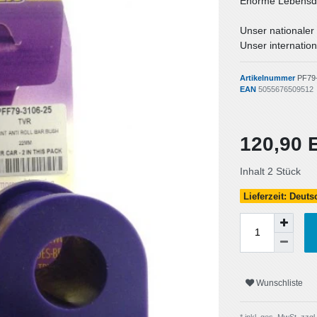
Enorme Lebensda
Unser nationaler
Unser internation
Artikelnummer
PF79
EAN
5055676509512
120,90
Inhalt
2
Stück
Lieferzeit: Deut
Wunschliste
* inkl. ges. MwSt. zzgl.