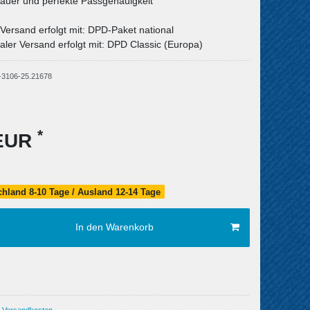
uer und perfekte Passgenauigkeit
 Versand erfolgt mit: DPD-Paket national
aler Versand erfolgt mit: DPD Classic (Europa)
-3106-25.21678
*
 EUR
schland 8-10 Tage / Ausland 12-14 Tage
In den Warenkorb
Versandkosten