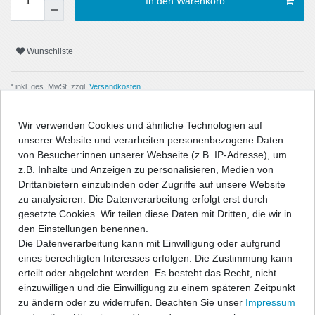
In den Warenkorb
Wunschliste
* inkl. ges. MwSt. zzgl.
Versandkosten
Wir verwenden Cookies und ähnliche Technologien auf
unserer Website und verarbeiten personenbezogene Daten
von Besucher:innen unserer Webseite (z.B. IP-Adresse), um
Beschreibung
z.B. Inhalte und Anzeigen zu personalisieren, Medien von
Drittanbietern einzubinden oder Zugriffe auf unsere Website
zu analysieren. Die Datenverarbeitung erfolgt erst durch
Technische Daten
gesetzte Cookies. Wir teilen diese Daten mit Dritten, die wir in
den Einstellungen benennen.
Die Datenverarbeitung kann mit Einwilligung oder aufgrund
Angaben Produktsicherheit
eines berechtigten Interesses erfolgen. Die Zustimmung kann
erteilt oder abgelehnt werden. Es besteht das Recht, nicht
" />
einzuwilligen und die Einwilligung zu einem späteren Zeitpunkt
zu ändern oder zu widerrufen. Beachten Sie unser
Impressum
Powerflex PU-Fahrwerksbuchsen und Halterungen sind aus dem