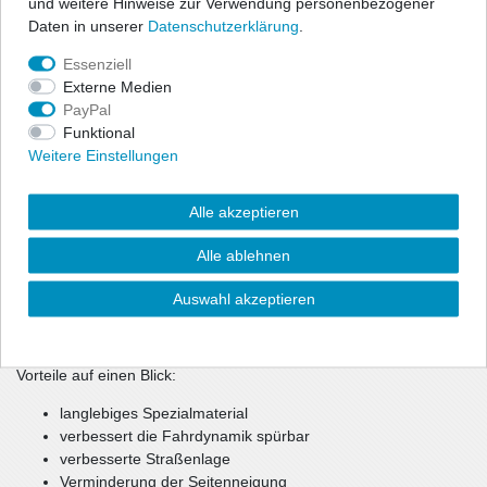
und weitere Hinweise zur Verwendung personenbezogener
speziellen Material "Polyurethane" gefertigt.
Daten in unserer
Daten­schutz­erklärung
.
Sie sind qualitativ sehr hochwertig, damit stabiler, haltbarer und
Essenziell
bedeutend langlebiger als herkömmliche Serien- und
Externe Medien
Gummibuchsen. Im Motorsport sind sie nicht mehr weg zu
PayPal
denken.
Funktional
Weitere Einstellungen
Und auch im Straßenverkehr haben sie ihre Vorzüge. Die
Straßenlage wird durch die straffere Auslegung erheblich
verbessert. Ein großes Plus für Fahrstabilität und -Agilität,
Alle akzeptieren
Sicherheit und Sportlichkeit. Die Buchsen und Halter gibt es für
alle gängigen Fahrzeugmarken und Modelle für Vorder- u.
Alle ablehnen
Hinterachse, sowie Auspuffaufhängungsteile.
Auswahl akzeptieren
Teilweise wird auch benötigtes Montagematerial (Schrauben,
Muttern, Unterlegscheiben etc.) mitgeliefert.
Vorteile auf einen Blick:
langlebiges Spezialmaterial
verbessert die Fahrdynamik spürbar
verbesserte Straßenlage
Verminderung der Seitenneigung