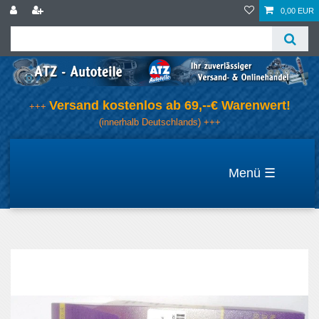
0,00 EUR
Versand kostenlos ab 69,--€ Warenwert!
+++
(innerhalb Deutschlands) +++
☰