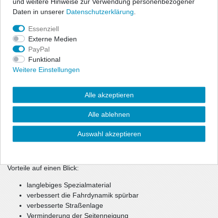
und weitere Hinweise zur Verwendung personenbezogener
speziellen Material "Polyurethane" gefertigt.
Daten in unserer
Daten­schutz­erklärung
.
Sie sind qualitativ sehr hochwertig, damit stabiler, haltbarer und
Essenziell
bedeutend langlebiger als herkömmliche Serien- und
Externe Medien
Gummibuchsen. Im Motorsport sind sie nicht mehr weg zu
PayPal
denken.
Funktional
Weitere Einstellungen
Und auch im Straßenverkehr haben sie ihre Vorzüge. Die
Straßenlage wird durch die straffere Auslegung erheblich
verbessert. Ein großes Plus für Fahrstabilität und -Agilität,
Alle akzeptieren
Sicherheit und Sportlichkeit. Die Buchsen und Halter gibt es für
alle gängigen Fahrzeugmarken und Modelle für Vorder- u.
Alle ablehnen
Hinterachse, sowie Auspuffaufhängungsteile.
Auswahl akzeptieren
Teilweise wird auch benötigtes Montagematerial (Schrauben,
Muttern, Unterlegscheiben etc.) mitgeliefert.
Vorteile auf einen Blick:
langlebiges Spezialmaterial
verbessert die Fahrdynamik spürbar
verbesserte Straßenlage
Verminderung der Seitenneigung