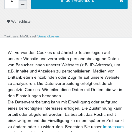
In den Warenkorb
Wunschliste
* inkl. ges. MwSt. zzgl.
Versandkosten
Wir verwenden Cookies und ähnliche Technologien auf
unserer Website und verarbeiten personenbezogene Daten
von Besucher:innen unserer Webseite (z.B. IP-Adresse), um
Beschreibung
z.B. Inhalte und Anzeigen zu personalisieren, Medien von
Drittanbietern einzubinden oder Zugriffe auf unsere Website
zu analysieren. Die Datenverarbeitung erfolgt erst durch
Technische Daten
gesetzte Cookies. Wir teilen diese Daten mit Dritten, die wir in
den Einstellungen benennen.
Die Datenverarbeitung kann mit Einwilligung oder aufgrund
Angaben Produktsicherheit
eines berechtigten Interesses erfolgen. Die Zustimmung kann
erteilt oder abgelehnt werden. Es besteht das Recht, nicht
" />
einzuwilligen und die Einwilligung zu einem späteren Zeitpunkt
zu ändern oder zu widerrufen. Beachten Sie unser
Impressum
Powerflex PU-Fahrwerksbuchsen und Halterungen sind aus dem