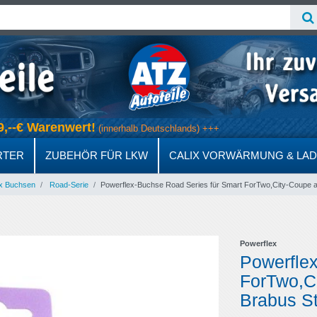
 69,--€ Warenwert!
(innerhalb Deutschlands) +++
RTER
ZUBEHÖR FÜR LKW
CALIX VORWÄRMUNG & LA
x Buchsen
Road-Serie
Powerflex-Buchse Road Series für Smart ForTwo,City-Coupe a
Powerflex
Powerflex
ForTwo,C
Brabus St