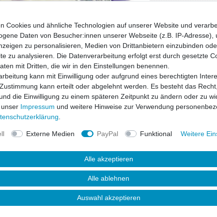
Wunschliste
n Cookies und ähnliche Technologien auf unserer Website und verarbe
* inkl. ges. MwSt. zzgl.
gene Daten von Besucher:innen unserer Webseite (z.B. IP-Adresse), 
nzeigen zu personalisieren, Medien von Drittanbietern einzubinden oder
e zu analysieren. Die Datenverarbeitung erfolgt erst durch gesetzte C
Daten mit Dritten, die wir in den Einstellungen benennen.
rbeitung kann mit Einwilligung oder aufgrund eines berechtigten Inter
 Zustimmung kann erteilt oder abgelehnt werden. Es besteht das Recht,
 und die Einwilligung zu einem späteren Zeitpunkt zu ändern oder zu wi
 unser
Impressum
und weitere Hinweise zur Verwendung personenbez
ten­schutz­erklärung
.
ll
Externe Medien
PayPal
Funktional
Weitere Ein
Alle akzeptieren
uktsicherheit
Alle ablehnen
Auswahl akzeptieren
s dem speziellen Material "Polyurethane"