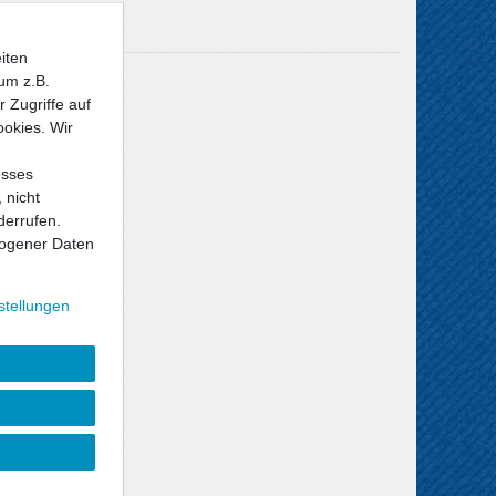
iten
Versandkosten
um z.B.
 Zugriffe auf
ookies. Wir
esses
 nicht
derrufen.
ogener Daten
stellungen