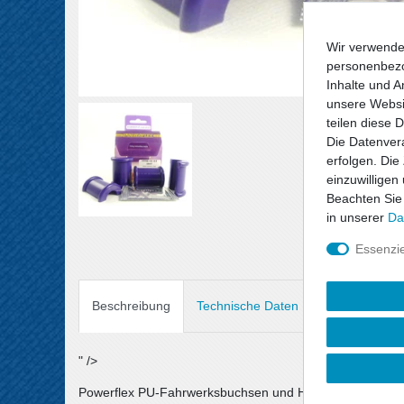
Wir verwende
personenbezo
Inhalte und A
unsere Websit
teilen diese 
Die Datenvera
erfolgen. Die
einzuwilligen
Beachten Sie
in unserer
Da
Essenzie
Beschreibung
Technische Daten
Angaben Prod
" />
Powerflex PU-Fahrwerksbuchsen und Halterungen sind au