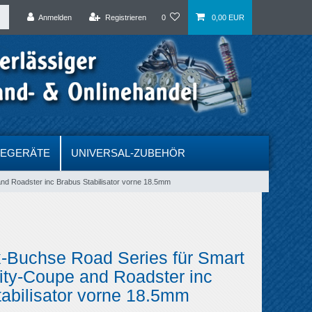
Anmelden
Registrieren
0
0,00 EUR
DEGERÄTE
UNIVERSAL-ZUBEHÖR
nd Roadster inc Brabus Stabilisator vorne 18.5mm
-Buchse Road Series für Smart
ity-Coupe and Roadster inc
abilisator vorne 18.5mm