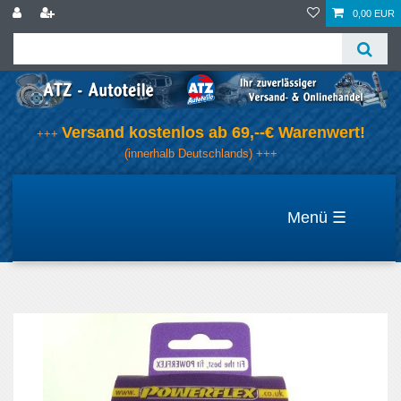
0,00 EUR
Versand kostenlos ab 69,--€ Warenwert!
+++
(innerhalb Deutschlands) +++
☰