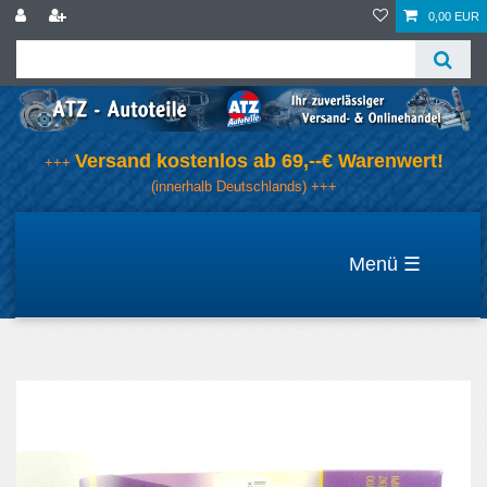
0,00 EUR
Versand kostenlos ab 69,--€ Warenwert!
+++
(innerhalb Deutschlands) +++
☰