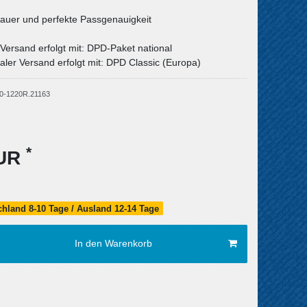
uer und perfekte Passgenauigkeit
 Versand erfolgt mit: DPD-Paket national
aler Versand erfolgt mit: DPD Classic (Europa)
0-1220R.21163
*
EUR
schland 8-10 Tage / Ausland 12-14 Tage
In den Warenkorb