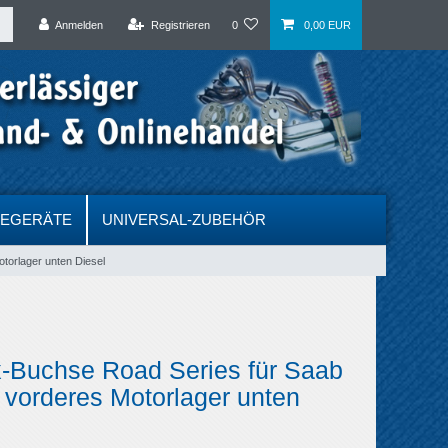
Anmelden
Registrieren
0
0,00 EUR
DEGERÄTE
UNIVERSAL-ZUBEHÖR
torlager unten Diesel
x-Buchse Road Series für Saab
 vorderes Motorlager unten