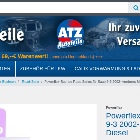
ab 69,--€ Warenwert!
(innerhalb Deutschlands) +++
RTER
ZUBEHÖR FÜR LKW
CALIX VORWÄRMUNG & LA
x Buchsen
Road-Serie
Powerflex-Buchse Road Series für Saab 9-3 2002- vorderes Mo
Powerflex
Powerfle
9-3 2002-
Diesel