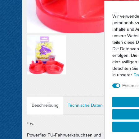
Wir verwende
personenbezo
Inhalte und A
unsere Websit
teilen diese 
Die Datenvera
erfolgen. Die
einzuwilligen
Beachten Sie
in unserer
Da
Essenzie
Beschreibung
Technische Daten
Angaben Prod
" />
Powerflex PU-Fahrwerksbuchsen und Halterungen sind au