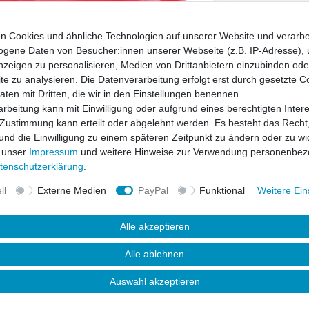
* inkl. ges. MwSt. zzgl.
n Cookies und ähnliche Technologien auf unserer Website und verarbe
gene Daten von Besucher:innen unserer Webseite (z.B. IP-Adresse), 
nzeigen zu personalisieren, Medien von Drittanbietern einzubinden oder
e zu analysieren. Die Datenverarbeitung erfolgt erst durch gesetzte C
Daten mit Dritten, die wir in den Einstellungen benennen.
rbeitung kann mit Einwilligung oder aufgrund eines berechtigten Inter
 Zustimmung kann erteilt oder abgelehnt werden. Es besteht das Recht,
 und die Einwilligung zu einem späteren Zeitpunkt zu ändern oder zu wi
 unser
Impressum
und weitere Hinweise zur Verwendung personenbez
ten­schutz­erklärung
.
ll
Externe Medien
PayPal
Funktional
Weitere Ein
Alle akzeptieren
uktsicherheit
Alle ablehnen
Auswahl akzeptieren
s dem speziellen Material "Polyurethane"