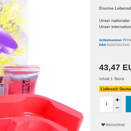
Enorme Lebensda
Unser nationaler
Unser internation
Artikelnummer
PFF8
EAN
5055676515940
43,47 
Inhalt
1
Stück
Lieferzeit: Deut
Wunschliste