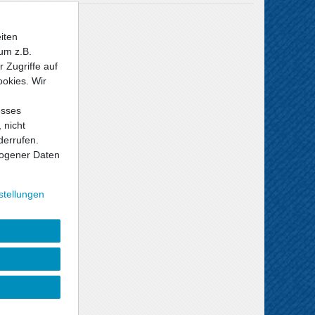
Versandkosten
iten
um z.B.
 Zugriffe auf
ookies. Wir
esses
 nicht
derrufen.
ogener Daten
stellungen