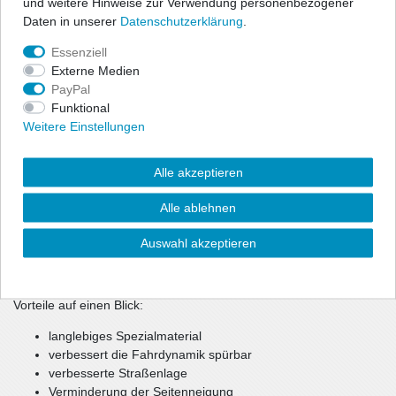
und weitere Hinweise zur Verwendung personenbezogener
speziellen Material "Polyurethane" gefertigt.
Daten in unserer
Daten­schutz­erklärung
.
Sie sind qualitativ sehr hochwertig, damit stabiler, haltbarer und
Essenziell
bedeutend langlebiger als herkömmliche Serien- und
Externe Medien
Gummibuchsen. Im Motorsport sind sie nicht mehr weg zu
PayPal
denken.
Funktional
Weitere Einstellungen
Und auch im Straßenverkehr haben sie ihre Vorzüge. Die
Straßenlage wird durch die straffere Auslegung erheblich
verbessert. Ein großes Plus für Fahrstabilität und -Agilität,
Alle akzeptieren
Sicherheit und Sportlichkeit. Die Buchsen und Halter gibt es für
alle gängigen Fahrzeugmarken und Modelle für Vorder- u.
Alle ablehnen
Hinterachse, sowie Auspuffaufhängungsteile.
Auswahl akzeptieren
Teilweise wird auch benötigtes Montagematerial (Schrauben,
Muttern, Unterlegscheiben etc.) mitgeliefert.
Vorteile auf einen Blick:
langlebiges Spezialmaterial
verbessert die Fahrdynamik spürbar
verbesserte Straßenlage
Verminderung der Seitenneigung