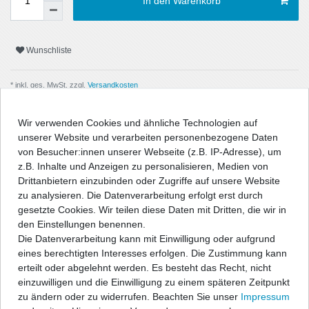
In den Warenkorb
Wunschliste
* inkl. ges. MwSt. zzgl.
Versandkosten
Wir verwenden Cookies und ähnliche Technologien auf
unserer Website und verarbeiten personenbezogene Daten
von Besucher:innen unserer Webseite (z.B. IP-Adresse), um
Beschreibung
z.B. Inhalte und Anzeigen zu personalisieren, Medien von
Drittanbietern einzubinden oder Zugriffe auf unsere Website
zu analysieren. Die Datenverarbeitung erfolgt erst durch
Technische Daten
gesetzte Cookies. Wir teilen diese Daten mit Dritten, die wir in
den Einstellungen benennen.
Die Datenverarbeitung kann mit Einwilligung oder aufgrund
Angaben Produktsicherheit
eines berechtigten Interesses erfolgen. Die Zustimmung kann
erteilt oder abgelehnt werden. Es besteht das Recht, nicht
" />
einzuwilligen und die Einwilligung zu einem späteren Zeitpunkt
zu ändern oder zu widerrufen. Beachten Sie unser
Impressum
Powerflex PU-Fahrwerksbuchsen und Halterungen sind aus dem