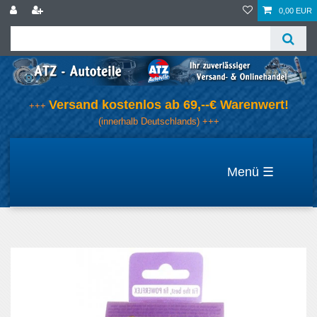
0,00 EUR
Versand kostenlos ab 69,--€ Warenwert!
+++
(innerhalb Deutschlands) +++
☰