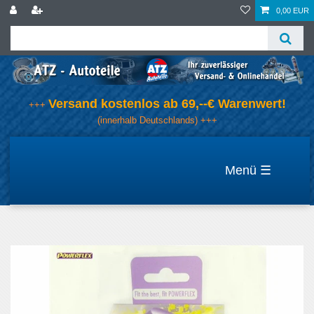
0,00 EUR
Versand kostenlos ab 69,--€ Warenwert!
+++
(innerhalb Deutschlands) +++
☰