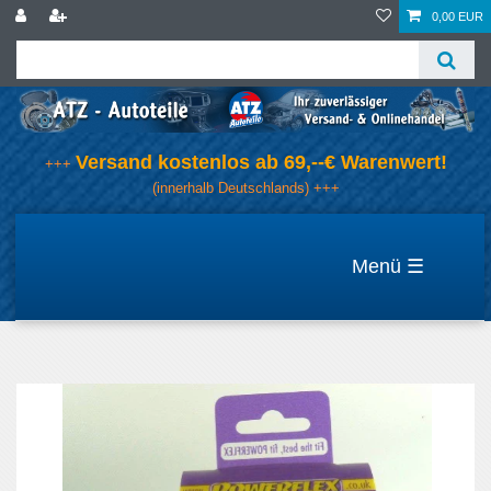
0,00 EUR
Versand kostenlos ab 69,--€ Warenwert!
+++
(innerhalb Deutschlands) +++
☰