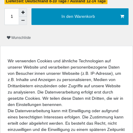
Lieferzeit: Deutschland 8-10 Tage / Ausland 12-14 Tage
In den Warenkorb
Wunschliste
* inkl. ges. MwSt. zzgl.
Versandkosten
Wir verwenden Cookies und ähnliche Technologien auf
unserer Website und verarbeiten personenbezogene Daten
von Besucher:innen unserer Webseite (z.B. IP-Adresse), um
z.B. Inhalte und Anzeigen zu personalisieren, Medien von
Beschreibung
Drittanbietern einzubinden oder Zugriffe auf unsere Website
zu analysieren. Die Datenverarbeitung erfolgt erst durch
gesetzte Cookies. Wir teilen diese Daten mit Dritten, die wir in
Technische Daten
den Einstellungen benennen.
Die Datenverarbeitung kann mit Einwilligung oder aufgrund
eines berechtigten Interesses erfolgen. Die Zustimmung kann
Angaben Produktsicherheit
erteilt oder abgelehnt werden. Es besteht das Recht, nicht
einzuwilligen und die Einwilligung zu einem späteren Zeitpunkt