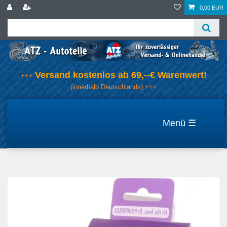
0,00 EUR
Versand kostenlos ab 69,--€ Warenwert!
+++
(innerhalb Deutschlands) +++
☰