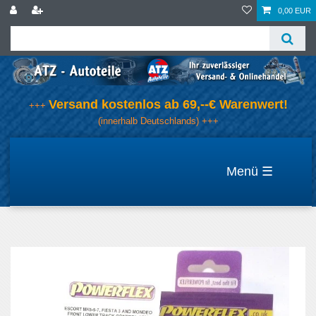
0,00 EUR
Versand kostenlos ab 69,--€ Warenwert!
+++
(innerhalb Deutschlands) +++
☰