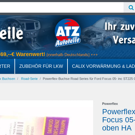
b 69,--€ Warenwert!
(innerhalb Deutschlands) +++
RTER
ZUBEHÖR FÜR LKW
CALIX VORWÄRMUNG & LA
x Buchsen
Road-Serie
Powerflex-Buchse Road Series für Ford Focus 05- inc ST225 
Powerflex
Powerflex
Focus 05-
oben HA