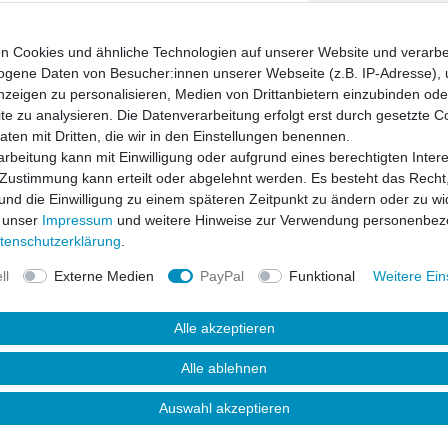
* inkl. ges. MwSt. zzgl.
n Cookies und ähnliche Technologien auf unserer Website und verarbe
gene Daten von Besucher:innen unserer Webseite (z.B. IP-Adresse), 
nzeigen zu personalisieren, Medien von Drittanbietern einzubinden oder
e zu analysieren. Die Datenverarbeitung erfolgt erst durch gesetzte C
Daten mit Dritten, die wir in den Einstellungen benennen.
rbeitung kann mit Einwilligung oder aufgrund eines berechtigten Inter
 Zustimmung kann erteilt oder abgelehnt werden. Es besteht das Recht,
 und die Einwilligung zu einem späteren Zeitpunkt zu ändern oder zu wi
 unser
Impressum
und weitere Hinweise zur Verwendung personenbez
ten­schutz­erklärung
.
ll
Externe Medien
PayPal
Funktional
Weitere Ein
Alle akzeptieren
uktsicherheit
Alle ablehnen
s dem speziellen Material "Polyurethane"
Auswahl akzeptieren