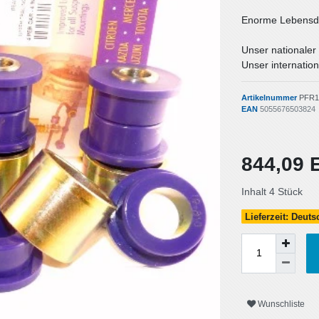
Enorme Lebensda
Unser nationaler
Unser internation
Artikelnummer
PFR1
EAN
5055676503824
844,09
Inhalt
4
Stück
Lieferzeit: Deut
Wunschliste