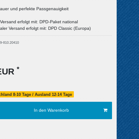
uer und perfekte Passgenauigkeit
 Versand erfolgt mit: DPD-Paket national
aler Versand erfolgt mit: DPD Classic (Europa)
9-810.20410
*
 EUR
schland 8-10 Tage / Ausland 12-14 Tage
In den Warenkorb