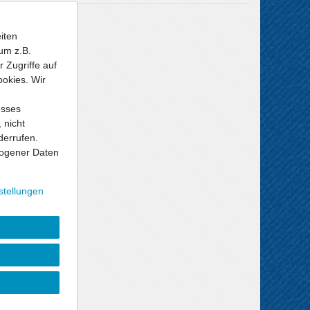
Versandkosten
iten
um z.B.
 Zugriffe auf
ookies. Wir
esses
 nicht
derrufen.
ogener Daten
stellungen