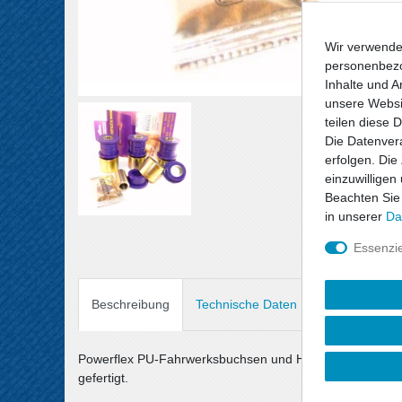
Wir verwende
personenbezo
Inhalte und A
unsere Websit
teilen diese 
Die Datenvera
erfolgen. Die
einzuwilligen
Beachten Sie
in unserer
Da
Essenzie
Beschreibung
Technische Daten
Angaben Prod
Powerflex PU-Fahrwerksbuchsen und Halterungen sind au
gefertigt.