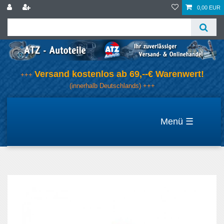
0,00 EUR
Versand kostenlos ab 69,--€ Warenwert!
+++
(innerhalb Deutschlands) +++
☰