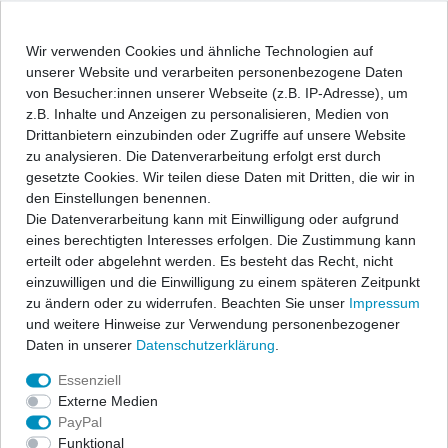
In den Warenkorb
Wir verwenden Cookies und ähnliche Technologien auf
unserer Website und verarbeiten personenbezogene Daten
von Besucher:innen unserer Webseite (z.B. IP-Adresse), um
Wunschliste
z.B. Inhalte und Anzeigen zu personalisieren, Medien von
Drittanbietern einzubinden oder Zugriffe auf unsere Website
* inkl. ges. MwSt. zzgl.
Versandkosten
zu analysieren. Die Datenverarbeitung erfolgt erst durch
gesetzte Cookies. Wir teilen diese Daten mit Dritten, die wir in
den Einstellungen benennen.
Die Datenverarbeitung kann mit Einwilligung oder aufgrund
eines berechtigten Interesses erfolgen. Die Zustimmung kann
Beschreibung
erteilt oder abgelehnt werden. Es besteht das Recht, nicht
einzuwilligen und die Einwilligung zu einem späteren Zeitpunkt
zu ändern oder zu widerrufen. Beachten Sie unser
Impressum
Technische Daten
und weitere Hinweise zur Verwendung personenbezogener
Daten in unserer
Daten­schutz­erklärung
.
Angaben Produktsicherheit
Essenziell
Externe Medien
PayPal
Powerflex PU-Auspuffaufhängungen sind aus dem speziellen
Funktional