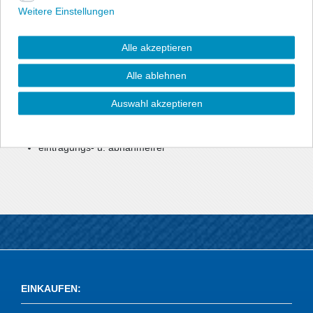
Material "Polyurethane" gefertigt.
Weitere Einstellungen
Sie sind qualitativ sehr hochwertig, damit stabiler, haltbarer und
bedeutend langlebiger als herkömmliche Serien-Haltegummis. Im
Alle akzeptieren
Motorsport sind sie nicht mehr weg zu denken.
Alle ablehnen
Und daher haben sie auch im Straßenverkehr ihre Vorzüge.
Auswahl akzeptieren
Vorteile auf einen Blick:
stabiles u. langlebiges Spezialmaterial
eintragungs- u. abnahmefrei
EINKAUFEN
: