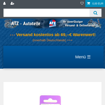
0,00 EUR
Versand kostenlos ab 69,--€ Warenwert!
+++
(innerhalb Deutschlands) +++
☰