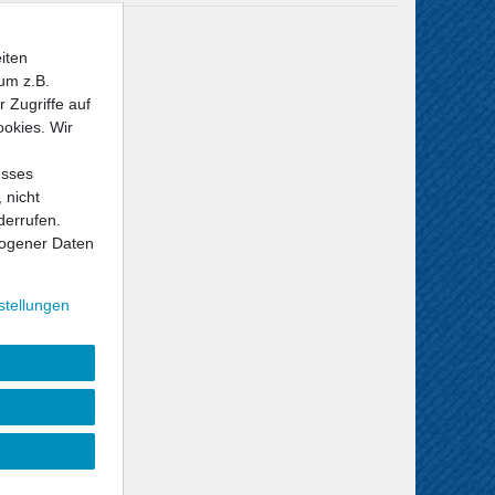
Versandkosten
iten
um z.B.
 Zugriffe auf
ookies. Wir
esses
 nicht
derrufen.
ogener Daten
stellungen