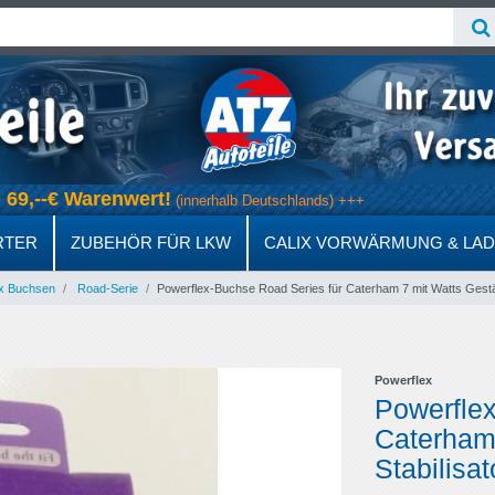
ab 69,--€ Warenwert!
(innerhalb Deutschlands) +++
RTER
ZUBEHÖR FÜR LKW
CALIX VORWÄRMUNG & LA
x Buchsen
Road-Serie
Powerflex-Buchse Road Series für Caterham 7 mit Watts Gest
Powerflex
Powerflex
Caterham
Stabilisa