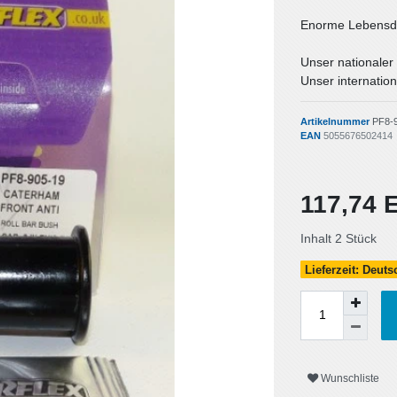
Enorme Lebensda
Unser nationaler
Unser internation
Artikelnummer
PF8-
EAN
5055676502414
117,74
Inhalt
2
Stück
Lieferzeit: Deut
Wunschliste