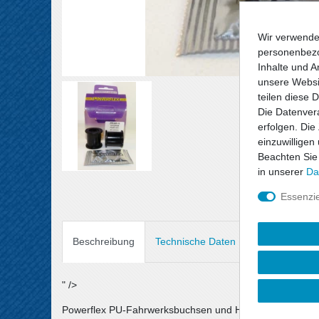
Wir verwende
personenbezo
Inhalte und A
unsere Websit
teilen diese 
Die Datenvera
erfolgen. Die
einzuwilligen
Beachten Sie
in unserer
Da
Essenzie
Beschreibung
Technische Daten
Angaben Prod
" />
Powerflex PU-Fahrwerksbuchsen und Halterungen sind au