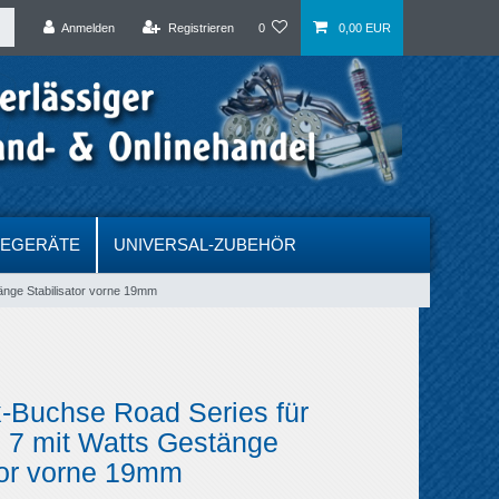
Anmelden
Registrieren
0
0,00 EUR
DEGERÄTE
UNIVERSAL-ZUBEHÖR
änge Stabilisator vorne 19mm
-Buchse Road Series für
 7 mit Watts Gestänge
tor vorne 19mm