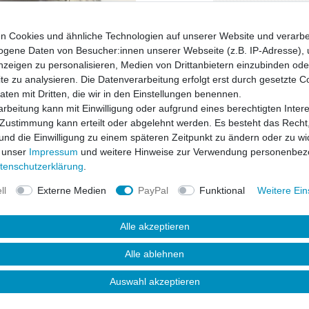
* inkl. ges. MwSt. zzgl.
n Cookies und ähnliche Technologien auf unserer Website und verarbe
gene Daten von Besucher:innen unserer Webseite (z.B. IP-Adresse), 
nzeigen zu personalisieren, Medien von Drittanbietern einzubinden oder
e zu analysieren. Die Datenverarbeitung erfolgt erst durch gesetzte C
Daten mit Dritten, die wir in den Einstellungen benennen.
rbeitung kann mit Einwilligung oder aufgrund eines berechtigten Inter
 Zustimmung kann erteilt oder abgelehnt werden. Es besteht das Recht,
 und die Einwilligung zu einem späteren Zeitpunkt zu ändern oder zu wi
 unser
Impressum
und weitere Hinweise zur Verwendung personenbez
ten­schutz­erklärung
.
ll
Externe Medien
PayPal
Funktional
Weitere Ein
Alle akzeptieren
uktsicherheit
Alle ablehnen
Auswahl akzeptieren
s dem speziellen Material "Polyurethane"