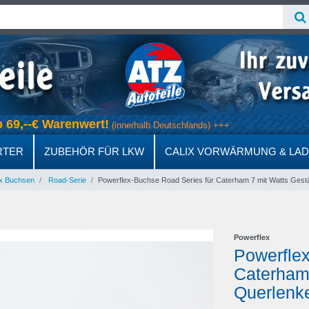
ab 69,--€ Warenwert!
(innerhalb Deutschlands) +++
RTER
ZUBEHÖR FÜR LKW
CALIX VORWÄRMUNG & LA
x Buchsen
Road-Serie
Powerflex-Buchse Road Series für Caterham 7 mit Watts Gest
Powerflex
Powerflex
Caterham
Querlenke