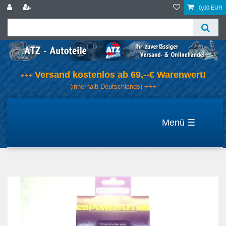
0,00 EUR
Versand kostenlos ab 69,--€ Warenwert!
+++
(innerhalb Deutschlands) +++
☰