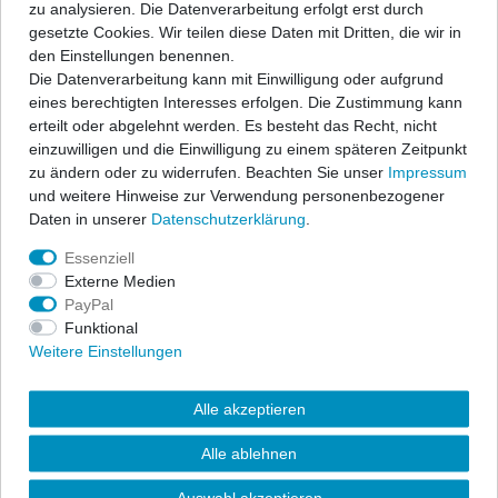
zu analysieren. Die Datenverarbeitung erfolgt erst durch
gesetzte Cookies. Wir teilen diese Daten mit Dritten, die wir in
den Einstellungen benennen.
Die Datenverarbeitung kann mit Einwilligung oder aufgrund
eines berechtigten Interesses erfolgen. Die Zustimmung kann
erteilt oder abgelehnt werden. Es besteht das Recht, nicht
einzuwilligen und die Einwilligung zu einem späteren Zeitpunkt
zu ändern oder zu widerrufen. Beachten Sie unser
Impressum
und weitere Hinweise zur Verwendung personenbezogener
Daten in unserer
Daten­schutz­erklärung
.
Essenziell
Externe Medien
PayPal
Funktional
Powerflex PU-Fahrwerksbuchsen und Halterungen sind aus dem
Weitere Einstellungen
speziellen Material "Polyurethane" gefertigt.
Sie sind qualitativ sehr hochwertig, damit stabiler, haltbarer und
Alle akzeptieren
bedeutend langlebiger als herkömmliche Serien- und
Gummibuchsen. Im Motorsport sind sie nicht mehr weg zu
Alle ablehnen
denken.
Auswahl akzeptieren