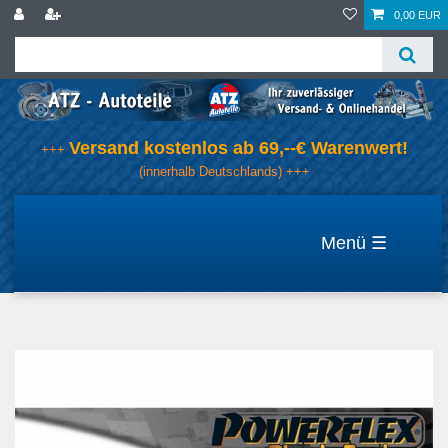
0,00 EUR
Versand kostenlos ab 69,--€ Warenwert!
+++
(innerhalb Deutschlands) +++
☰