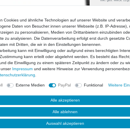
n Cookies und ähnliche Technologien auf unserer Website und verarbe
gene Daten von Besucher:innen unserer Webseite (z.B. IP-Adresse), 
nzeigen zu personalisieren, Medien von Drittanbietern einzubinden oder
e zu analysieren. Die Datenverarbeitung erfolgt erst durch gesetzte C
Daten mit Dritten, die wir in den Einstellungen benennen.
rbeitung kann mit Einwilligung oder aufgrund eines berechtigten Inter
 Zustimmung kann erteilt oder abgelehnt werden. Es besteht das Recht,
 und die Einwilligung zu einem späteren Zeitpunkt zu ändern oder zu wi
 unser
Impressum
und weitere Hinweise zur Verwendung personenbez
ten­schutz­erklärung
.
ll
Externe Medien
PayPal
Funktional
Weitere Ein
uktsicherheit
Alle akzeptieren
Alle ablehnen
Auswahl akzeptieren
s dem speziellen Material "Polyurethane"