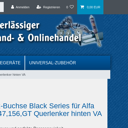
Anmelden
Registrieren
0
0,00 EUR
DEGERÄTE
UNIVERSAL-ZUBEHÖR
erlenker hinten VA
-Buchse Black Series für Alfa
7,156,GT Querlenker hinten VA