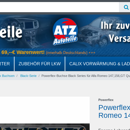
ab 69,--€ Warenwert!
(innerhalb Deutschlands) +++
RTER
ZUBEHÖR FÜR LKW
CALIX VORWÄRMUNG & LA
x Buchsen
Black-Serie
Powerflex-Buchse Black Series für Alfa Romeo 147,156,GT Qu
Powerflex
Powerflex
Romeo 14