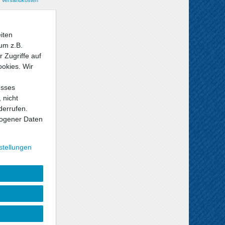
iten
um z.B.
 Zugriffe auf
ookies. Wir
esses
 nicht
derrufen.
ogener Daten
stellungen