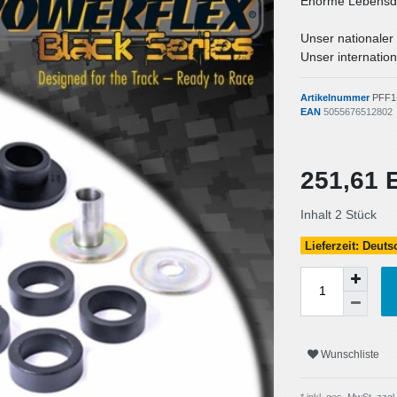
Enorme Lebensda
Unser nationaler
Unser internation
Artikelnummer
PFF1
EAN
5055676512802
251,61
Inhalt
2
Stück
Lieferzeit: Deut
Wunschliste
* inkl. ges. MwSt. zzgl.