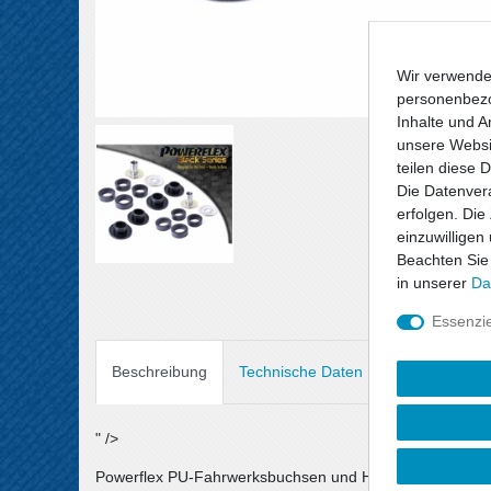
Wir verwende
personenbezo
Inhalte und A
unsere Websit
teilen diese 
Die Datenvera
erfolgen. Die
einzuwilligen
Beachten Sie
in unserer
Da
Essenzie
Beschreibung
Technische Daten
Angaben Prod
" />
Powerflex PU-Fahrwerksbuchsen und Halterungen sind au