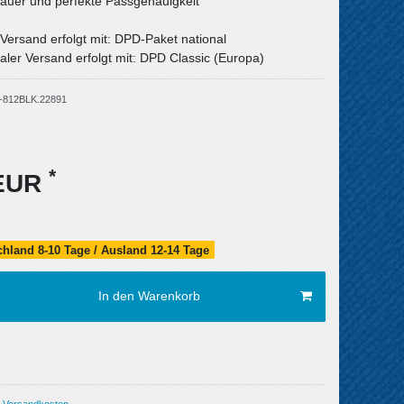
uer und perfekte Passgenauigkeit
 Versand erfolgt mit: DPD-Paket national
aler Versand erfolgt mit: DPD Classic (Europa)
-812BLK.22891
*
 EUR
schland 8-10 Tage / Ausland 12-14 Tage
In den Warenkorb
Versandkosten